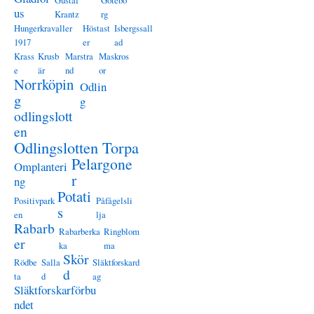
Gustaf
Götebo
us
Krantz
rg
Hungerkravaller
Höstast
Isbergssall
1917
er
ad
Krass
Krusb
Marstra
Maskros
e
är
nd
or
Norrköpin
Odlin
g
g
odlingslott
en
Odlingslotten Torpa
Pelargone
Omplanteri
r
ng
Potati
Positivpark
Påfågelsli
s
en
lja
Rabarb
Rabarberka
Ringblom
er
ka
ma
Skör
Rödbe
Salla
Släktforskard
d
ta
d
ag
Släktforskarförbu
ndet