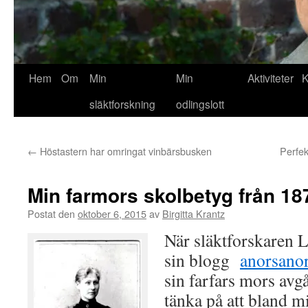
Hem
Om
Min
Min
Aktiviteter
K
släktforskning
odlingslott
←
Höstastern har omringat vinbärsbusken
Perfek
Min farmors skolbetyg från 18
Postat den
oktober 6, 2015
av
Birgitta Krantz
När släktforskaren L
sin blogg
anorsano
sin farfars mors avg
tänka på att bland m