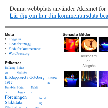
Denna webbplats använder Akismet för a
Lär dig om hur din kommentarsdata bea
Meta
Senaste Bilder
Logga in
Flöde för inlägg
Flöde för kommentarer
WordPress.org
Kyrkogård
en,
Etiketter
Alingsås
Balkong
Bohus
en
Malmön
Brödupproret i Göteborg
Buskbö
1917
na
Buskbön
Börja
Dahli
or
blogga
a
Föreningen
förodli
Släktdata
ng
Gladiol