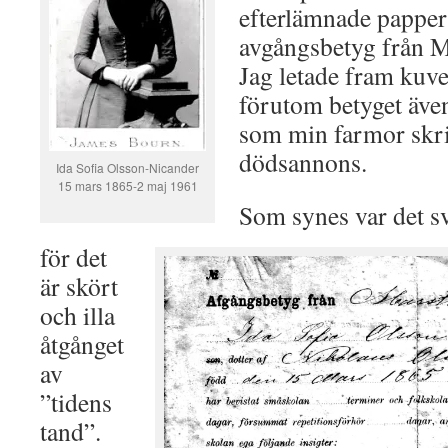
efterlämnade papper
avgångsbetyg från M
Jag letade fram kuve
förutom betyget även
som min farmor skri
dödsannons.
Ida Sofia Olsson-Nicander
15 mars 1865-2 maj 1961
Som synes var det sv
för det
är skört
och illa
åtgånget
av
”tidens
tand”.