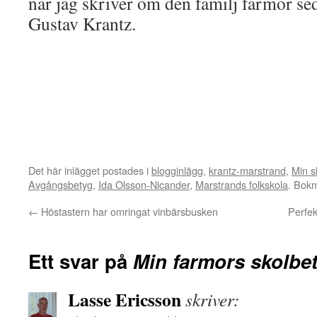
när jag skriver om den familj farmor se
Gustav Krantz.
Det här inlägget postades i
blogginlägg
,
krantz-marstrand
,
Min s
Avgångsbetyg
,
Ida Olsson-Nicander
,
Marstrands folkskola
. Bok
←
Höstastern har omringat vinbärsbusken
Perfek
Ett svar på
Min farmors skolbet
Lasse Ericsson
skriver: