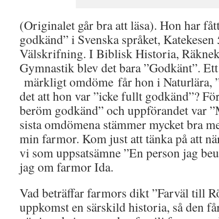
(Originalet går bra att läsa). Hon har f
godkänd” i Svenska språket, Katekesen
Välskrifning. I Biblisk Historia, Räkne
Gymnastik blev det bara ”Godkänt”. Ett i
märkligt omdöme får hon i Naturlära, ”
det att hon var ”icke fullt godkänd”? Fö
beröm godkänd” och uppförandet var ”M
sista omdömena stämmer mycket bra me
min farmor. Kom just att tänka på att när
vi som uppsatsämne ”En person jag beu
jag om farmor Ida.
Vad beträffar farmors dikt ”Farväl till 
uppkomst en särskild historia, så den få