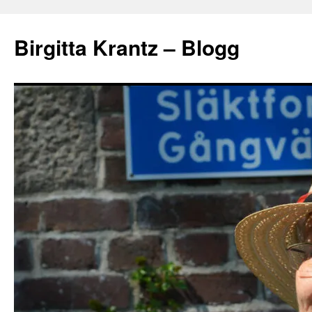
Hoppa
till
Birgitta Krantz – Blogg
innehåll