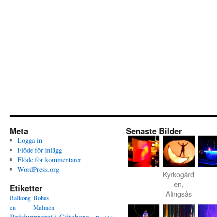
Meta
Senaste Bilder
Logga in
Flöde för inlägg
Flöde för kommentarer
WordPress.org
Kyrkogård
en,
Etiketter
Alingsås
Balkong
Bohus
en
Malmön
Brödupproret i Göteborg