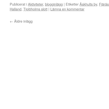
Publicerat i
Aktiviteter
,
blogginlägg
|
Etiketter
Äskhults by
,
Fjärå
Halland
,
Tjolöholms slott
|
Lämna en kommentar
←
Äldre inlägg