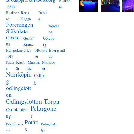
Buskbö
1917
na
Buskbön
Börja
Dahli
or
blogga
a
Föreningen
förodli
Släktdata
ng
Gladiol
Gustaf
Götebo
us
Krantz
rg
Hungerkravaller
Höstast
Isbergssall
1917
er
ad
Krass
Krusb
Marstra
Maskros
e
är
nd
or
Norrköpin
Odlin
g
g
odlingslott
en
Odlingslotten Torpa
Pelargone
Omplanteri
r
ng
Potati
Positivpark
Påfågelsli
s
en
lja