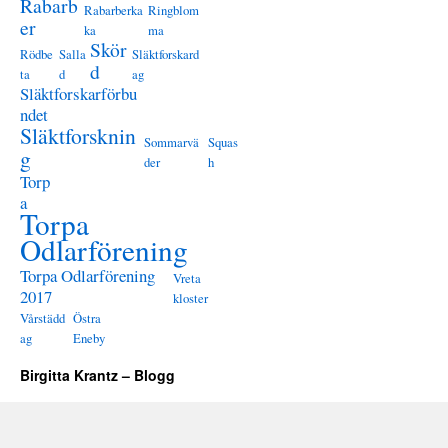
Rabarb
Rabarberka
Ringblom
er
ka
ma
Skör
Rödbe
Salla
Släktforskard
d
ta
d
ag
Släktforskarförbu
ndet
Släktforsknin
Sommarvä
Squas
g
der
h
Torp
a
Torpa
Odlarförening
Torpa Odlarförening
Vreta
2017
kloster
Vårstädd
Östra
ag
Eneby
Birgitta Krantz – Blogg