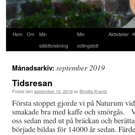
Hem
Om
Min
Min
Aktiviteter
K
släktforskning
odlingslott
september 2019
Månadsarkiv:
Tidsresan
Postat den
september 10, 2019
av
Birgitta Krantz
Första stoppet gjorde vi på Naturum vid
smakade bra med kaffe och smörgås. V
oss sedan med ut på bräckan och berätt
började bildas för 14000 år sedan. Fär