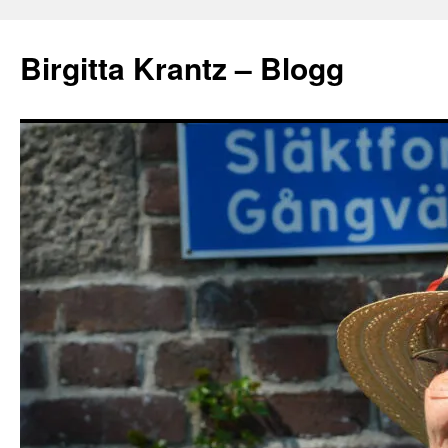
Hoppa
till
Birgitta Krantz – Blogg
innehåll