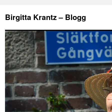
Hoppa
till
Birgitta Krantz – Blogg
innehåll