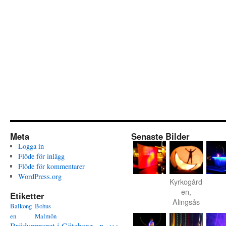
Meta
Senaste Bilder
Logga in
Flöde för inlägg
Flöde för kommentarer
WordPress.org
Kyrkogård
en,
Etiketter
Alingsås
Balkong
Bohus
en
Malmön
Brödupproret i Göteborg