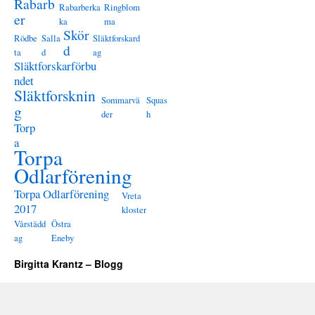
Rabarb
Rabarberka
Ringblom
er
ka
ma
Skör
Rödbe
Salla
Släktforskard
d
ta
d
ag
Släktforskarförbu
ndet
Släktforsknin
Sommarvä
Squas
g
der
h
Torp
a
Torpa
Odlarförening
Torpa Odlarförening
Vreta
2017
kloster
Vårstädd
Östra
ag
Eneby
Birgitta Krantz – Blogg