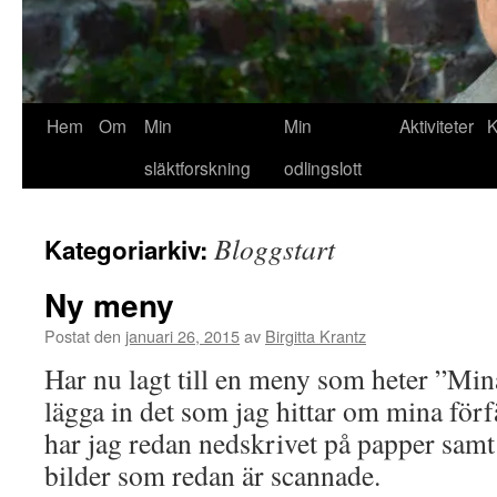
Hem
Om
Min
Min
Aktiviteter
K
släktforskning
odlingslott
Bloggstart
Kategoriarkiv:
Ny meny
Postat den
januari 26, 2015
av
Birgitta Krantz
Har nu lagt till en meny som heter ”Mina
lägga in det som jag hittar om mina förf
har jag redan nedskrivet på papper sa
bilder som redan är scannade.