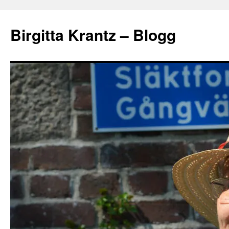
Hoppa
till
Birgitta Krantz – Blogg
innehåll