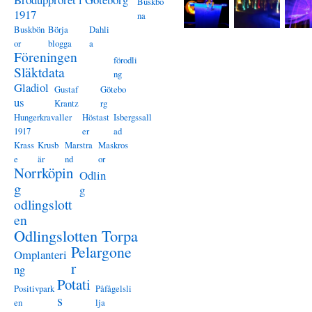
Buskbö
1917
na
Buskbön
Börja
Dahli
or
blogga
a
Föreningen
förodli
Släktdata
ng
Gladiol
Gustaf
Götebo
us
Krantz
rg
Hungerkravaller
Höstast
Isbergssall
1917
er
ad
Krass
Krusb
Marstra
Maskros
e
är
nd
or
Norrköpin
Odlin
g
g
odlingslott
en
Odlingslotten Torpa
Pelargone
Omplanteri
r
ng
Potati
Positivpark
Påfågelsli
s
en
lja