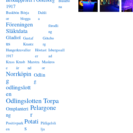
Buskbö
1917
na
Buskbön
Börja
Dahli
or
blogga
a
Föreningen
förodli
Släktdata
ng
Gladiol
Gustaf
Götebo
us
Krantz
rg
Hungerkravaller
Höstast
Isbergssall
1917
er
ad
Krass
Krusb
Marstra
Maskros
e
är
nd
or
Norrköpin
Odlin
g
g
odlingslott
en
Odlingslotten Torpa
Pelargone
Omplanteri
r
ng
Potati
Positivpark
Påfågelsli
s
en
lja