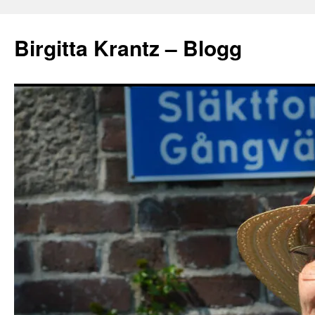
Hoppa
till
Birgitta Krantz – Blogg
innehåll