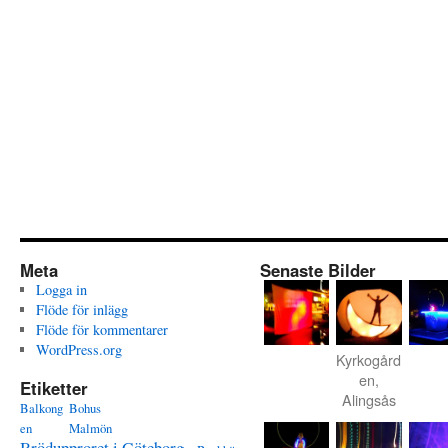
Meta
Senaste Bilder
Logga in
Flöde för inlägg
Flöde för kommentarer
WordPress.org
Kyrkogård
en,
Etiketter
Alingsås
Balkong
Bohus
en
Malmön
Brödupproret i Göteborg