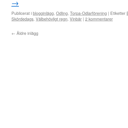
→
Publicerat i
blogginlägg
,
Odling
,
Torpa-Odlarförening
|
Etiketter
Skördedags
,
Välbehövligt regn
,
Vinbär
|
2 kommentarer
←
Äldre inlägg