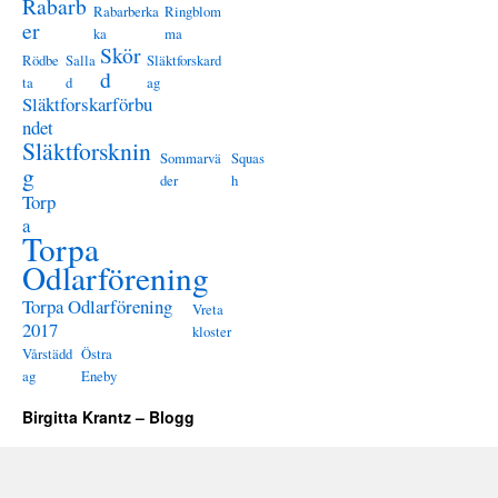
Rabarb
Rabarberka
Ringblom
er
ka
ma
Skör
Rödbe
Salla
Släktforskard
d
ta
d
ag
Släktforskarförbu
ndet
Släktforsknin
Sommarvä
Squas
g
der
h
Torp
a
Torpa
Odlarförening
Torpa Odlarförening
Vreta
2017
kloster
Vårstädd
Östra
ag
Eneby
Birgitta Krantz – Blogg