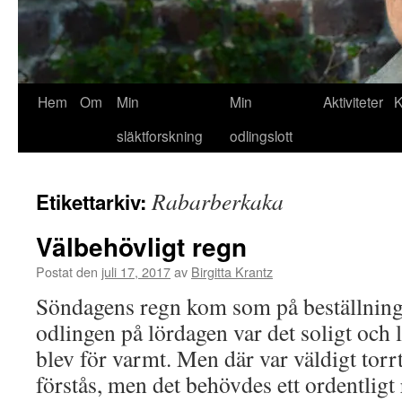
Hem
Om
Min
Min
Aktiviteter
K
släktforskning
odlingslott
Rabarberkaka
Etikettarkiv:
Välbehövligt regn
Postat den
juli 17, 2017
av
Birgitta Krantz
Söndagens regn kom som på beställning.
odlingen på lördagen var det soligt och 
blev för varmt. Men där var väldigt torr
förstås, men det behövdes ett ordentlig