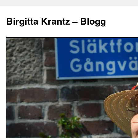
Hoppa
till
Birgitta Krantz – Blogg
innehåll