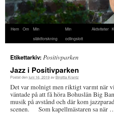
Hem
Om
Min
Min
Aktiviteter
K
släktforskning
odlingslott
Positivparken
Etikettarkiv:
Jazz i Positivparken
Postat den
juni 16, 2019
av
Birgitta Krantz
Det var molnigt men riktigt varmt när vi
väntade på att få höra Bohuslän Big Band
musik på avstånd och där kom jazzparad
scenen. Som kapellmästaren sa när