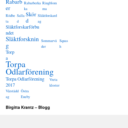
Rabarb
Rabarberka
Ringblom
er
ka
ma
Skör
Rödbe
Salla
Släktforskard
d
ta
d
ag
Släktforskarförbu
ndet
Släktforsknin
Sommarvä
Squas
g
der
h
Torp
a
Torpa
Odlarförening
Torpa Odlarförening
Vreta
2017
kloster
Vårstädd
Östra
ag
Eneby
Birgitta Krantz – Blogg