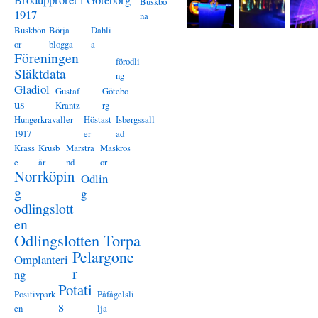
Buskbö
1917
na
Buskbön
Börja
Dahli
or
blogga
a
Föreningen
förodli
Släktdata
ng
Gladiol
Gustaf
Götebo
us
Krantz
rg
Hungerkravaller
Höstast
Isbergssall
1917
er
ad
Krass
Krusb
Marstra
Maskros
e
är
nd
or
Norrköpin
Odlin
g
g
odlingslott
en
Odlingslotten Torpa
Pelargone
Omplanteri
r
ng
Potati
Positivpark
Påfågelsli
s
en
lja