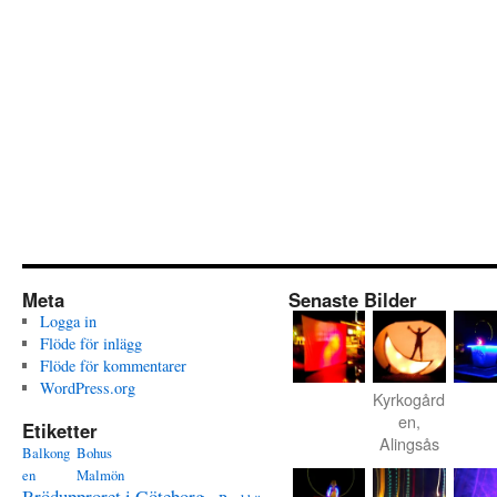
Meta
Senaste Bilder
Logga in
Flöde för inlägg
Flöde för kommentarer
WordPress.org
Kyrkogård
en,
Etiketter
Alingsås
Balkong
Bohus
en
Malmön
Brödupproret i Göteborg