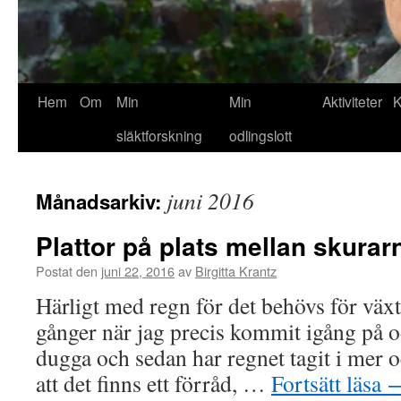
Hem
Om
Min
Min
Aktiviteter
K
släktforskning
odlingslott
juni 2016
Månadsarkiv:
Plattor på plats mellan skurar
Postat den
juni 22, 2016
av
Birgitta Krantz
Härligt med regn för det behövs för växt
gånger när jag precis kommit igång på o
dugga och sedan har regnet tagit i mer o
att det finns ett förråd, …
Fortsätt läsa