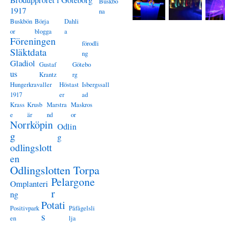
Buskbö
1917
na
Buskbön
Börja
Dahli
or
blogga
a
Föreningen
förodli
Släktdata
ng
Gladiol
Gustaf
Götebo
us
Krantz
rg
Hungerkravaller
Höstast
Isbergssall
1917
er
ad
Krass
Krusb
Marstra
Maskros
e
är
nd
or
Norrköpin
Odlin
g
g
odlingslott
en
Odlingslotten Torpa
Pelargone
Omplanteri
r
ng
Potati
Positivpark
Påfågelsli
s
en
lja