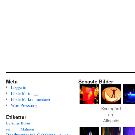
Meta
Senaste Bilder
Logga in
Flöde för inlägg
Flöde för kommentarer
WordPress.org
Kyrkogård
en,
Etiketter
Alingsås
Balkong
Bohus
en
Malmön
Brödupproret i Göteborg