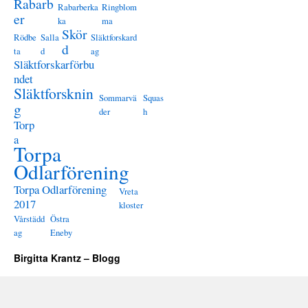
Rabarb
Rabarberka
Ringblom
er
ka
ma
Skör
Rödbe
Salla
Släktforskard
d
ta
d
ag
Släktforskarförbu
ndet
Släktforsknin
Sommarvä
Squas
g
der
h
Torp
a
Torpa
Odlarförening
Torpa Odlarförening
Vreta
2017
kloster
Vårstädd
Östra
ag
Eneby
Birgitta Krantz – Blogg