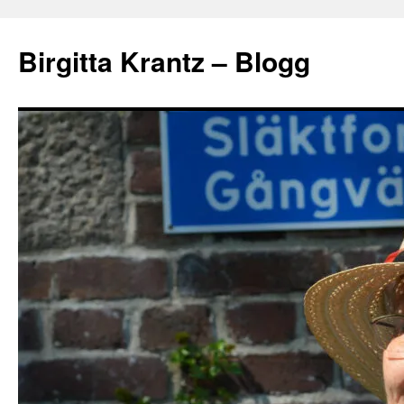
Hoppa
till
Birgitta Krantz – Blogg
innehåll