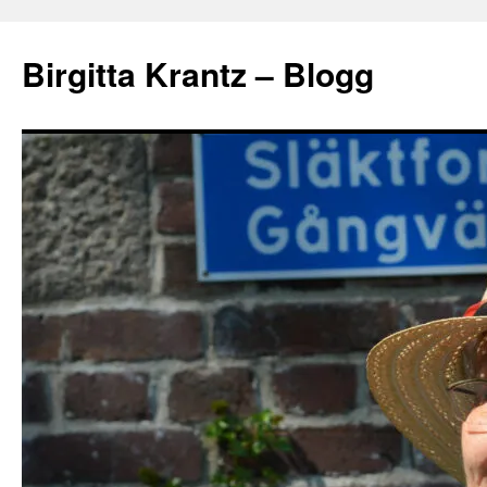
Hoppa
till
Birgitta Krantz – Blogg
innehåll