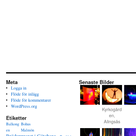
Meta
Senaste Bilder
Logga in
Flöde för inlägg
Flöde för kommentarer
WordPress.org
Kyrkogård
en,
Etiketter
Alingsås
Balkong
Bohus
en
Malmön
Brödupproret i Göteborg