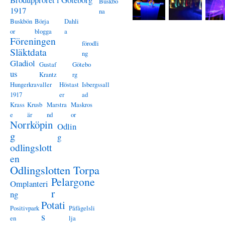
Buskbö
1917
na
Buskbön
Börja
Dahli
or
blogga
a
Föreningen
förodli
Släktdata
ng
Gladiol
Gustaf
Götebo
us
Krantz
rg
Hungerkravaller
Höstast
Isbergssall
1917
er
ad
Krass
Krusb
Marstra
Maskros
e
är
nd
or
Norrköpin
Odlin
g
g
odlingslott
en
Odlingslotten Torpa
Pelargone
Omplanteri
r
ng
Potati
Positivpark
Påfågelsli
s
en
lja