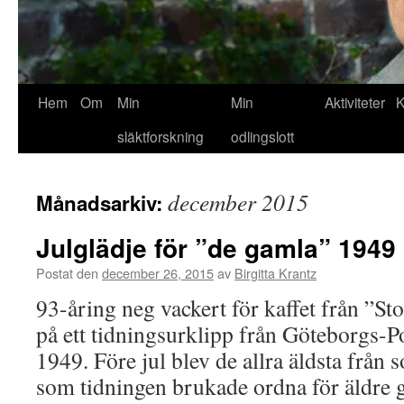
Hem
Om
Min
Min
Aktiviteter
K
släktforskning
odlingslott
december 2015
Månadsarkiv:
Julglädje för ”de gamla” 1949
Postat den
december 26, 2015
av
Birgitta Krantz
93-åring neg vackert för kaffet från ”S
på ett tidningsurklipp från Göteborgs-
1949. Före jul blev de allra äldsta frå
som tidningen brukade ordna för äldre 