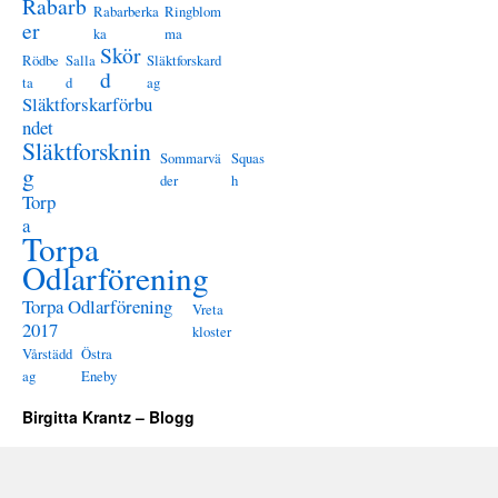
Rabarb
Rabarberka
Ringblom
er
ka
ma
Skör
Rödbe
Salla
Släktforskard
d
ta
d
ag
Släktforskarförbu
ndet
Släktforsknin
Sommarvä
Squas
g
der
h
Torp
a
Torpa
Odlarförening
Torpa Odlarförening
Vreta
2017
kloster
Vårstädd
Östra
ag
Eneby
Birgitta Krantz – Blogg