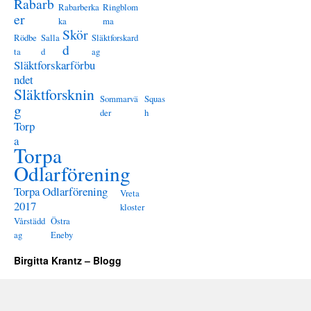
Rabarb
Rabarberka
Ringblom
er
ka
ma
Skör
Rödbe
Salla
Släktforskard
d
ta
d
ag
Släktforskarförbu
ndet
Släktforsknin
Sommarvä
Squas
g
der
h
Torp
a
Torpa
Odlarförening
Torpa Odlarförening
Vreta
2017
kloster
Vårstädd
Östra
ag
Eneby
Birgitta Krantz – Blogg