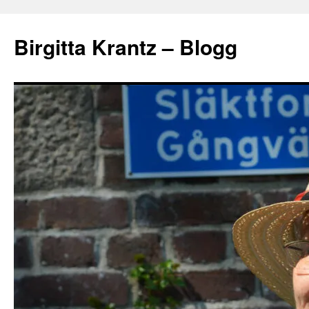
Hoppa
till
Birgitta Krantz – Blogg
innehåll