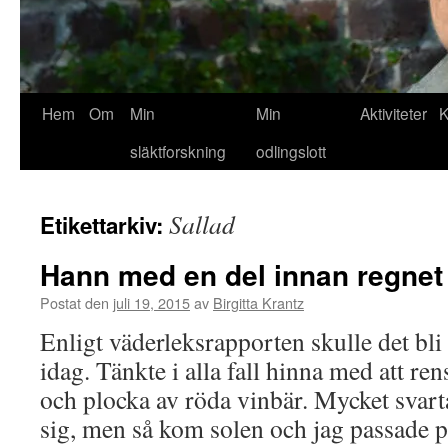
Hem
Om
Min
Min
Aktiviteter
K
släktforskning
odlingslott
Sallad
Etikettarkiv:
Hann med en del innan regne
Postat den
juli 19, 2015
av
Birgitta Krantz
Enligt väderleksrapporten skulle det bl
idag. Tänkte i alla fall hinna med att ren
och plocka av röda vinbär. Mycket svar
sig, men så kom solen och jag passade 