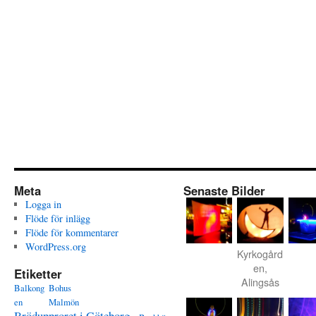
Meta
Senaste Bilder
Logga in
Flöde för inlägg
Flöde för kommentarer
WordPress.org
Kyrkogård
en,
Etiketter
Alingsås
Balkong
Bohus
en
Malmön
Brödupproret i Göteborg