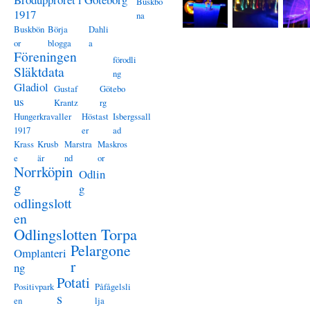
Buskbö
1917
na
Buskbön
Börja
Dahli
or
blogga
a
Föreningen
förodli
Släktdata
ng
Gladiol
Gustaf
Götebo
us
Krantz
rg
Hungerkravaller
Höstast
Isbergssall
1917
er
ad
Krass
Krusb
Marstra
Maskros
e
är
nd
or
Norrköpin
Odlin
g
g
odlingslott
en
Odlingslotten Torpa
Pelargone
Omplanteri
r
ng
Potati
Positivpark
Påfågelsli
s
en
lja