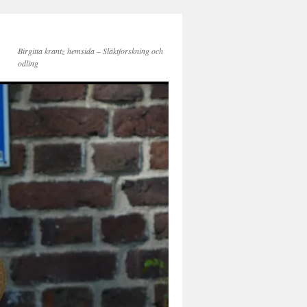
Birgitta krantz hemsida – Släktforskning och
odling