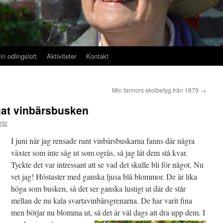
in odlingslott
Aktiviteter
Kontakt
Min farmors skolbetyg från 1879
→
gat vinbärsbusken
ntz
I juni när jag rensade runt vinbärsbuskarna fanns där några
växter som inte såg ut som ogräs, så jag lät dem stå kvar.
Tyckte det var intressant att se vad det skulle bli för något. Nu
vet jag! Höstaster med ganska ljusa blå blommor. De är lika
höga som busken, så det ser ganska lustigt ut där de står
mellan de nu kala svartavinbärsgrenarna. De har varit fina
men börjar nu blomma ut, så det är väl dags att dra upp dem.
I