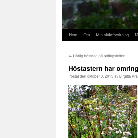
Hem
Om
Min släktforskning
M
←
Härlig höstdag på odlingslotten
Höstastern har omrin
Postat den
oktober 3, 2015
av
Birgitta Kra