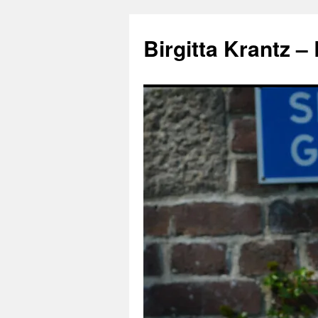
Hoppa
till
Birgitta Krantz –
innehåll