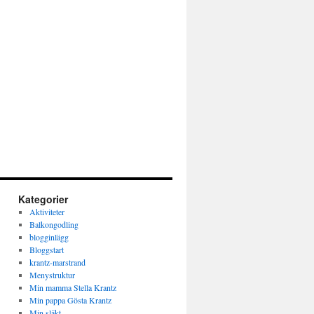
Kategorier
Aktiviteter
Balkongodling
blogginlägg
Bloggstart
krantz-marstrand
Menystruktur
Min mamma Stella Krantz
Min pappa Gösta Krantz
Min släkt