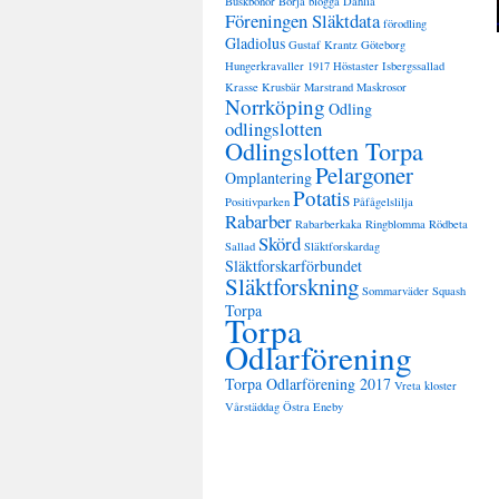
Buskbönor
Börja blogga
Dahlia
Föreningen Släktdata
förodling
Gladiolus
Gustaf Krantz
Göteborg
Hungerkravaller 1917
Höstaster
Isbergssallad
Krasse
Krusbär
Marstrand
Maskrosor
Norrköping
Odling
odlingslotten
Odlingslotten Torpa
Pelargoner
Omplantering
Potatis
Positivparken
Påfågelslilja
Rabarber
Rabarberkaka
Ringblomma
Rödbeta
Skörd
Sallad
Släktforskardag
Släktforskarförbundet
Släktforskning
Sommarväder
Squash
Torpa
Torpa
Odlarförening
Torpa Odlarförening 2017
Vreta kloster
Vårstäddag
Östra Eneby