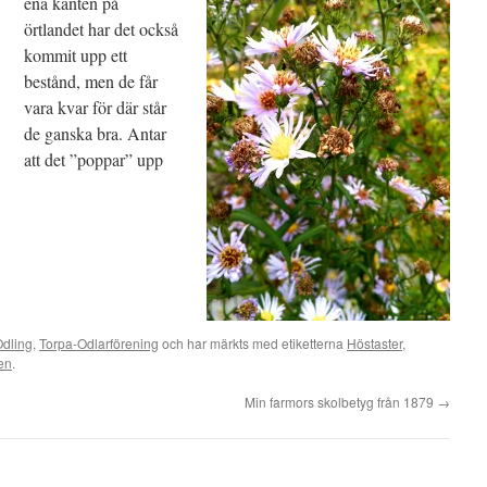
ena kanten på
örtlandet har det också
kommit upp ett
bestånd, men de får
vara kvar för där står
de ganska bra. Antar
att det ”poppar” upp
dling
,
Torpa-Odlarförening
och har märkts med etiketterna
Höstaster
,
en
.
Min farmors skolbetyg från 1879
→