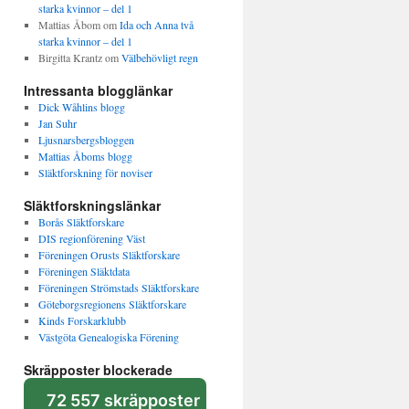
starka kvinnor – del 1
Mattias Åbom
om
Ida och Anna två
starka kvinnor – del 1
Birgitta Krantz
om
Välbehövligt regn
Intressanta blogglänkar
Dick Wåhlins blogg
Jan Suhr
Ljusnarsbergsbloggen
Mattias Åboms blogg
Släktforskning för noviser
Släktforskningslänkar
Borås Släktforskare
DIS regionförening Väst
Föreningen Orusts Släktforskare
Föreningen Släktdata
Föreningen Strömstads Släktforskare
Göteborgsregionens Släktforskare
Kinds Forskarklubb
Västgöta Genealogiska Förening
Skräpposter blockerade
72 557 skräpposter