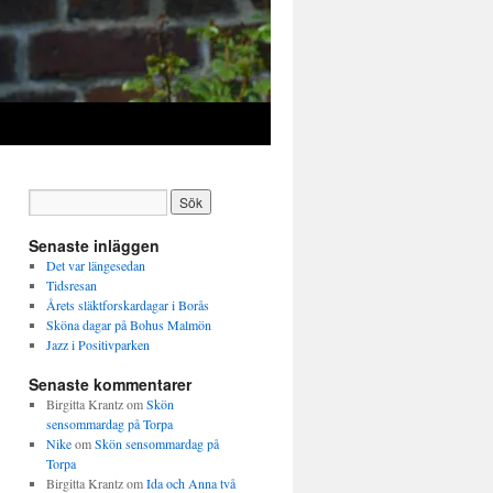
Senaste inläggen
Det var längesedan
Tidsresan
Årets släktforskardagar i Borås
Sköna dagar på Bohus Malmön
Jazz i Positivparken
Senaste kommentarer
Birgitta Krantz
om
Skön
sensommardag på Torpa
Nike
om
Skön sensommardag på
Torpa
Birgitta Krantz
om
Ida och Anna två