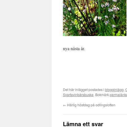
nya nästa år.
Det här inlägget postades i
blogginlägg
,
O
Svartavinbärsbuske
. Bokmärk
permalänk
←
Härlig höstdag på odlingslotten
Lämna ett svar