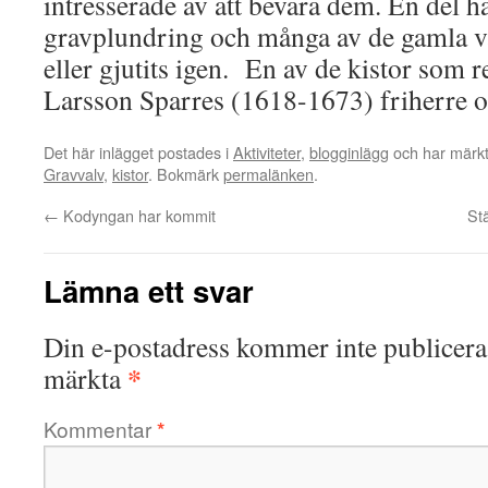
intresserade av att bevara dem. En del ha
gravplundring och många av de gamla va
eller gjutits igen. En av de kistor som r
Larsson Sparres (1618-1673) friherre o
Det här inlägget postades i
Aktiviteter
,
blogginlägg
och har märkt
Gravvalv
,
kistor
. Bokmärk
permalänken
.
←
Kodyngan har kommit
St
Lämna ett svar
Din e-postadress kommer inte publicera
*
märkta
Kommentar
*