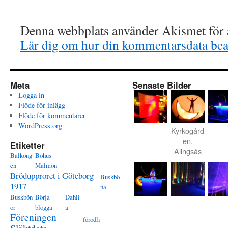
Denna webbplats använder Akismet för a
Lär dig om hur din kommentarsdata bea
Meta
Senaste Bilder
Logga in
Flöde för inlägg
Flöde för kommentarer
WordPress.org
Kyrkogård
en,
Etiketter
Alingsås
Balkong
Bohus
en
Malmön
Brödupproret i Göteborg
Buskbö
1917
na
Buskbön
Börja
Dahli
or
blogga
a
Föreningen
förodli