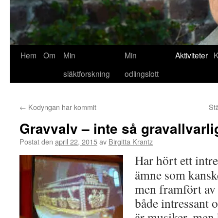
Hem
Om
Min
Min
Aktiviteter
K
släktforskning
odlingslott
←
Kodyngan har kommit
St
Gravvalv – inte så gravallvarli
Postat den
april 22, 2015
av
Birgitta Krantz
Har hört ett intr
ämne som kanske i
men framfört av
både intressant 
är musiker, men 