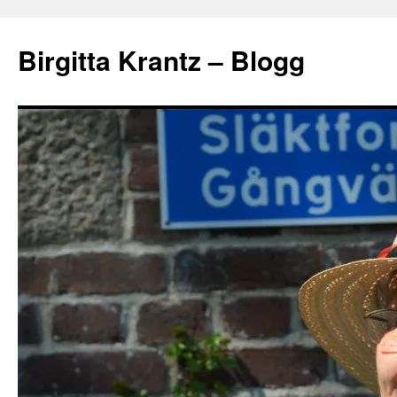
Hoppa
till
Birgitta Krantz – Blogg
innehåll