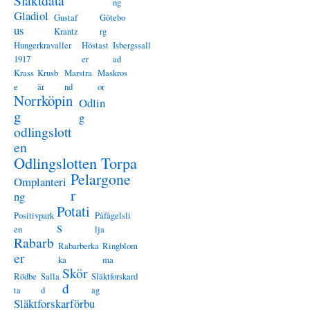
Släktdata
ng
Gladiol
Gustaf
Götebo
us
Krantz
rg
Hungerkravaller
Höstast
Isbergssall
1917
er
ad
Krass
Krusb
Marstra
Maskros
e
är
nd
or
Norrköpin
Odlin
g
g
odlingslott
en
Odlingslotten Torpa
Pelargone
Omplanteri
r
ng
Potati
Positivpark
Påfågelsli
s
en
lja
Rabarb
Rabarberka
Ringblom
er
ka
ma
Skör
Rödbe
Salla
Släktforskard
d
ta
d
ag
Släktforskarförbu