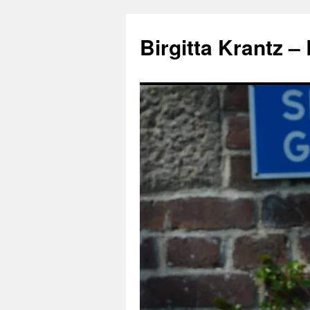
Hoppa
till
Birgitta Krantz –
innehåll