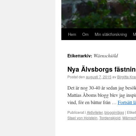
Hem
Om
Min släktforskning
M
Wärnschiöld
Etikettarkiv:
Nya Älvsborgs fästning
Postat den
augusti 7, 2015
av
Birgitta Kra
Det är nog 30-40 år sedan jag besökt
Mattias Åboms blogg blev jag inspir
vind, för en båttur från …
Fortsätt 
Publicerat i
Aktiviteter
,
blogginlägg
|
Etiket
Stael von Holstein
,
Tordenskjold
,
Wärnsch