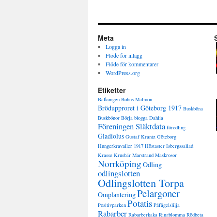
Meta
Logga in
Flöde för inlägg
Flöde för kommentarer
WordPress.org
Etiketter
Balkongen
Bohus Malmön
Brödupproret i Göteborg 1917
Buskböna
Buskbönor
Börja blogga
Dahlia
Föreningen Släktdata
förodling
Gladiolus
Gustaf Krantz
Göteborg
Hungerkravaller 1917
Höstaster
Isbergssallad
Krasse
Krusbär
Marstrand
Maskrosor
Norrköping
Odling
odlingslotten
Odlingslotten Torpa
Pelargoner
Omplantering
Potatis
Positivparken
Påfågelslilja
Rabarber
Rabarberkaka
Ringblomma
Rödbeta