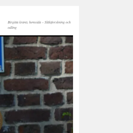
Birgitta krantz hemsida – Släktforskning och
odling