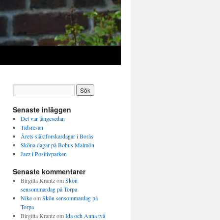
Senaste inläggen
Det var längesedan
Tidsresan
Årets släktforskardagar i Borås
Sköna dagar på Bohus Malmön
Jazz i Positivparken
Senaste kommentarer
Birgitta Krantz
om
Skön
sensommardag på Torpa
Nike
om
Skön sensommardag på
Torpa
Birgitta Krantz
om
Ida och Anna två