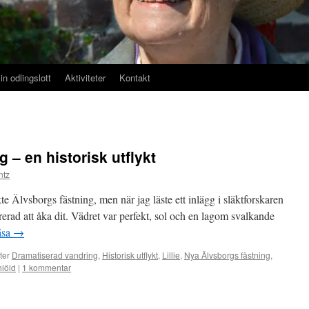
in odlingslott
Aktiviteter
Kontakt
 – en historisk utflykt
ntz
e Älvsborgs fästning, men när jag läste ett inlägg i släktforskaren
erad att åka dit. Vädret var perfekt, sol och en lagom svalkande
läsa
→
ter
Dramatiserad vandring
,
Historisk utflykt
,
Lillie
,
Nya Älvsborgs fästning
,
iöld
|
1 kommentar