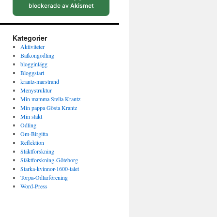
blockerade av
Akismet
Kategorier
Aktiviteter
Balkongodling
blogginlägg
Bloggstart
krantz-marstrand
Menystruktur
Min mamma Stella Krantz
Min pappa Gösta Krantz
Min släkt
Odling
Om-Birgitta
Reflektion
Släktforskning
Släktforskning-Göteborg
Starka-kvinnor-1600-talet
Torpa-Odlarförening
Word-Press