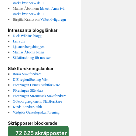
starka kvinnor – del 1
Mattias Åbom
om
Ida och Anna två
starka kvinnor – del 1
Birgitta Krantz
om
Välbehövligt regn
Intressanta blogglänkar
Dick Wåhlins blogg
Jan Suhr
Ljusnarsbergsbloggen
Mattias Åboms blogg
Släktforskning för noviser
Släktforskningslänkar
Borås Släktforskare
DIS regionförening Väst
Föreningen Orusts Släktforskare
Föreningen Släktdata
Föreningen Strömstads Släktforskare
Göteborgsregionens Släktforskare
Kinds Forskarklubb
Västgöta Genealogiska Förening
Skräpposter blockerade
72 625 skräpposter