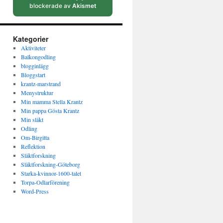
blockerade av
Akismet
Kategorier
Aktiviteter
Balkongodling
blogginlägg
Bloggstart
krantz-marstrand
Menystruktur
Min mamma Stella Krantz
Min pappa Gösta Krantz
Min släkt
Odling
Om-Birgitta
Reflektion
Släktforskning
Släktforskning-Göteborg
Starka-kvinnor-1600-talet
Torpa-Odlarförening
Word-Press