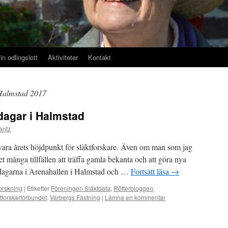
in odlingslott
Aktiviteter
Kontakt
Halmstad 2017
rdagar i Halmstad
rantz
vara årets höjdpunkt för släktforskare. Även om man som jag
t många tillfällen att träffa gamla bekanta och att göra nya
ardagarna i Arenahallen i Halmstad och …
Fortsätt läsa
→
orskning
|
Etiketter
Föreningen Släktdata
,
Rötterbloggen
,
tforskarförbundet
,
Varbergs Fästning
|
Lämna en kommentar