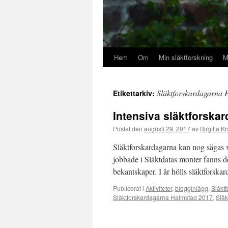
Hem
Om
Min släktforskning
M
Släktforskardagarna 
Etikettarkiv:
Intensiva släktforska
Postat den
augusti 29, 2017
av
Birgitta K
Släktforskardagarna kan nog sägas 
jobbade i Släktdatas monter fanns de
bekantskaper. I år hölls släktforsk
Publicerat i
Aktiviteter
,
blogginlägg
,
Släktf
Släktforskardagarna Halmstad 2017
,
Släk