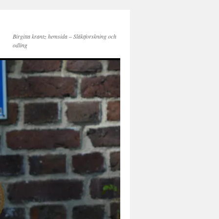
Birgitta krantz hemsida – Släktforskning och
odling