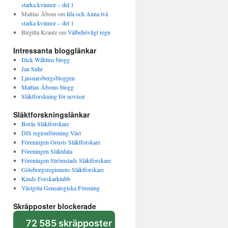
starka kvinnor – del 1
Mattias Åbom
om
Ida och Anna två
starka kvinnor – del 1
Birgitta Krantz
om
Välbehövligt regn
Intressanta blogglänkar
Dick Wåhlins blogg
Jan Suhr
Ljusnarsbergsbloggen
Mattias Åboms blogg
Släktforskning för noviser
Släktforskningslänkar
Borås Släktforskare
DIS regionförening Väst
Föreningen Orusts Släktforskare
Föreningen Släktdata
Föreningen Strömstads Släktforskare
Göteborgsregionens Släktforskare
Kinds Forskarklubb
Västgöta Genealogiska Förening
Skräpposter blockerade
72 585 skräpposter