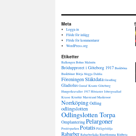
Meta
Logga in
Flöde för inlägg
Flöde för kommentarer
WordPress.org
Etiketter
Balkongen
Bohus Malmön
Brödupproret i Göteborg 1917
Buskböna
Buskbönor
Börja blogga
Dahlia
Föreningen Släktdata
förodling
Gladiolus
Gustaf Krantz
Göteborg
Hungerkravaller 1917
Höstaster
Isbergssallad
Krasse
Krusbär
Marstrand
Maskrosor
Norrköping
Odling
odlingslotten
Odlingslotten Torpa
Pelargoner
Omplantering
Potatis
Positivparken
Påfågelslilja
Rabarber
Rabarberkaka
Ringblomma
Rödbeta