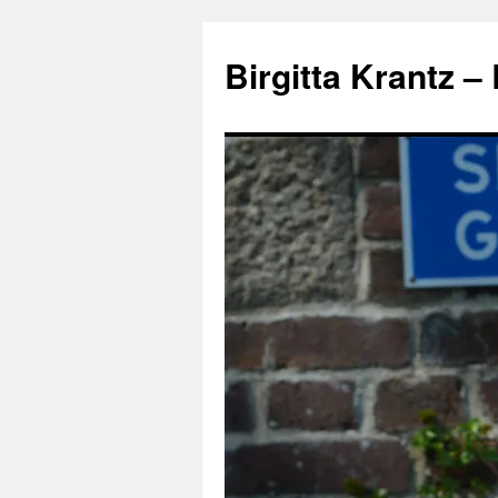
Hoppa
till
Birgitta Krantz –
innehåll