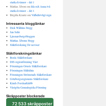
starka kvinnor – del 1
Mattias Åbom
om
Ida och Anna två
starka kvinnor – del 1
Birgitta Krantz
om
Välbehövligt regn
Intressanta blogglänkar
Dick Wåhlins blogg
Jan Suhr
Ljusnarsbergsbloggen
Mattias Åboms blogg
Släktforskning för noviser
Släktforskningslänkar
Borås Släktforskare
DIS regionförening Väst
Föreningen Orusts Släktforskare
Föreningen Släktdata
Föreningen Strömstads Släktforskare
Göteborgsregionens Släktforskare
Kinds Forskarklubb
Västgöta Genealogiska Förening
Skräpposter blockerade
72 533 skräpposter