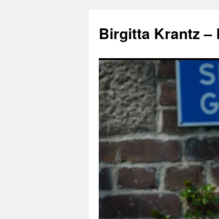
Hoppa
till
Birgitta Krantz –
innehåll