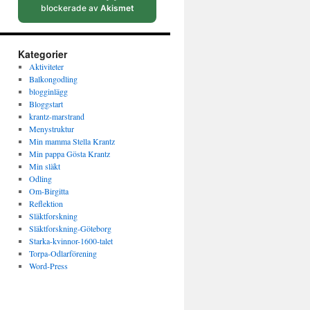
blockerade av
Akismet
Kategorier
Aktiviteter
Balkongodling
blogginlägg
Bloggstart
krantz-marstrand
Menystruktur
Min mamma Stella Krantz
Min pappa Gösta Krantz
Min släkt
Odling
Om-Birgitta
Reflektion
Släktforskning
Släktforskning-Göteborg
Starka-kvinnor-1600-talet
Torpa-Odlarförening
Word-Press