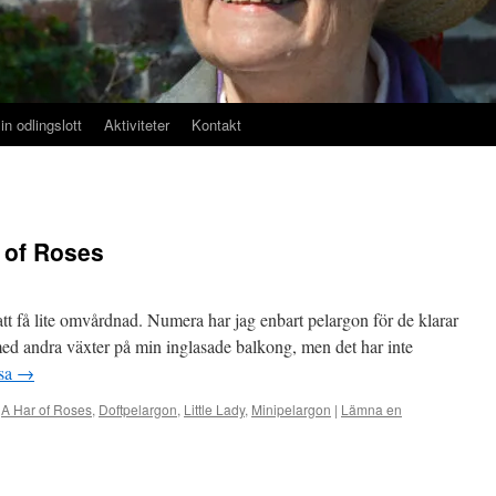
in odlingslott
Aktiviteter
Kontakt
. of Roses
tt få lite omvårdnad. Numera har jag enbart pelargon för de klarar
 med andra växter på min inglasade balkong, men det har inte
äsa
→
A Har of Roses
,
Doftpelargon
,
Little Lady
,
Minipelargon
|
Lämna en