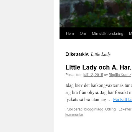
Hem
Om
Min släktforskning
M
Little Lady
Etikettarkiv:
Little Lady och A. Har
Postat den
juli 12, 2015
av
Birgitta Krantz
Idag blev det balkongväxternas tur a
sig bra från ohyra. Jag har försökt
lyckats så bra utan jag …
Fortsätt l
Publicerat i
blogginlägg
,
Odling
|
Etiketter
kommentar