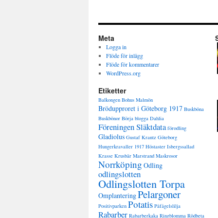
Meta
Logga in
Flöde för inlägg
Flöde för kommentarer
WordPress.org
Etiketter
Balkongen
Bohus Malmön
Brödupproret i Göteborg 1917
Buskböna
Buskbönor
Börja blogga
Dahlia
Föreningen Släktdata
förodling
Gladiolus
Gustaf Krantz
Göteborg
Hungerkravaller 1917
Höstaster
Isbergssallad
Krasse
Krusbär
Marstrand
Maskrosor
Norrköping
Odling
odlingslotten
Odlingslotten Torpa
Pelargoner
Omplantering
Potatis
Positivparken
Påfågelslilja
Rabarber
Rabarberkaka
Ringblomma
Rödbeta