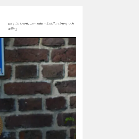
Birgitta krantz hemsida – Släktforskning och
odling