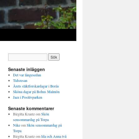
Senaste inläggen
Det var längesedan
Tidsresan
Årets släktforskardagar i Borås
Sköna dagar på Bohus Malmön
Jazz i Positivparken
Senaste kommentarer
Birgitta Krantz
om
Skön
sensommardag på Torpa
Nike
om
Skön sensommardag på
Torpa
Birgitta Krantz
om
Ida och Anna två