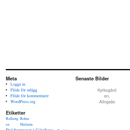
Meta
Senaste Bilder
Logga in
Kyrkogård
Flöde för inlägg
en,
Flöde för kommentarer
Alingsås
WordPress.org
Etiketter
Balkong
Bohus
en
Malmön
Brödupproret i Göteborg