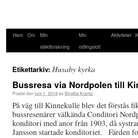
Hem
Om
Min
Min
Aktiviteter
K
släktforskning
odlingslott
Husaby kyrka
Etikettarkiv:
Bussresa via Nordpolen till Ki
Postat den
juni 1, 2019
av
Birgitta Krantz
På väg till Kinnekulle blev det förstås fi
bussresenärer välkända Conditori Nordp
konditori med anor från 1903, då systr
Jansson startade konditoriet. Färden fo