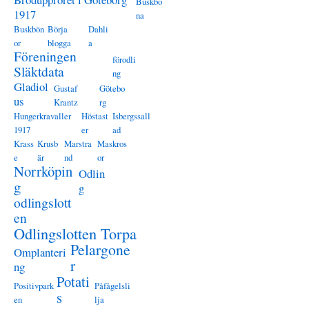
Buskbö
1917
na
Buskbön
Börja
Dahli
or
blogga
a
Föreningen
förodli
Släktdata
ng
Gladiol
Gustaf
Götebo
us
Krantz
rg
Hungerkravaller
Höstast
Isbergssall
1917
er
ad
Krass
Krusb
Marstra
Maskros
e
är
nd
or
Norrköpin
Odlin
g
g
odlingslott
en
Odlingslotten Torpa
Pelargone
Omplanteri
r
ng
Potati
Positivpark
Påfågelsli
s
en
lja