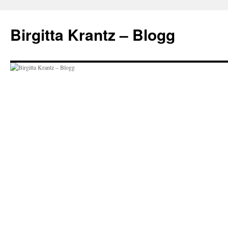
Hoppa
till
Birgitta Krantz – Blogg
innehåll