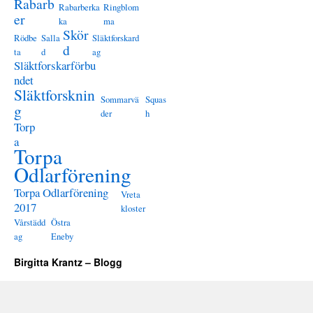
Rabarb
Rabarberka
Ringblom
er
ka
ma
Skör
Rödbe
Salla
Släktforskard
d
ta
d
ag
Släktforskarförbu
ndet
Släktforsknin
Sommarvä
Squas
g
der
h
Torp
a
Torpa
Odlarförening
Torpa Odlarförening
Vreta
2017
kloster
Vårstädd
Östra
ag
Eneby
Birgitta Krantz – Blogg