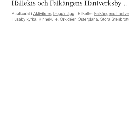
Hällekis och Falkängens Hantverksby
Publicerat i
Aktiviteter
,
blogginlägg
|
Etiketter
Falkängens hantve
Husaby kyrka
,
Kinnekulle
,
Orkidéer
,
Österplana
,
Stora Stenbrott