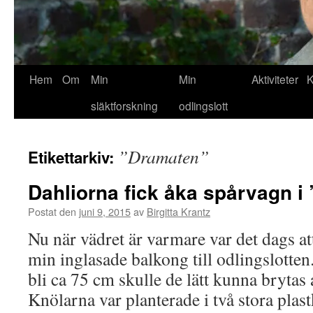
Hem
Om
Min
Min
Aktiviteter
K
släktforskning
odlingslott
”Dramaten”
Etikettarkiv:
Dahliorna fick åka spårvagn i
Postat den
juni 9, 2015
av
Birgitta Krantz
Nu när vädret är varmare var det dags att
min inglasade balkong till odlingslotte
bli ca 75 cm skulle de lätt kunna brytas
Knölarna var planterade i två stora pla