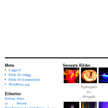
Meta
Senaste Bilder
Logga in
Flöde för inlägg
Flöde för kommentarer
WordPress.org
Kyrkogård
en,
Etiketter
Alingsås
Balkong
Bohus
en
Malmön
Brödupproret i Göteborg