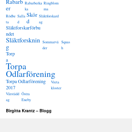
Rabarb
Rabarberka
Ringblom
er
ka
ma
Skör
Rödbe
Salla
Släktforskard
d
ta
d
ag
Släktforskarförbu
ndet
Släktforsknin
Sommarvä
Squas
g
der
h
Torp
a
Torpa
Odlarförening
Torpa Odlarförening
Vreta
2017
kloster
Vårstädd
Östra
ag
Eneby
Birgitta Krantz – Blogg