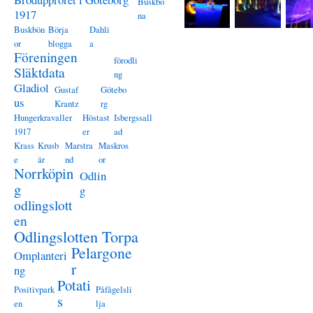
Buskbö
1917
na
Buskbön
Börja
Dahli
or
blogga
a
Föreningen
förodli
Släktdata
ng
Gladiol
Gustaf
Götebo
us
Krantz
rg
Hungerkravaller
Höstast
Isbergssall
1917
er
ad
Krass
Krusb
Marstra
Maskros
e
är
nd
or
Norrköpin
Odlin
g
g
odlingslott
en
Odlingslotten Torpa
Pelargone
Omplanteri
r
ng
Potati
Positivpark
Påfågelsli
s
en
lja