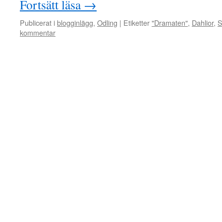
Fortsätt läsa
→
Publicerat i
blogginlägg
,
Odling
|
Etiketter
"Dramaten"
,
Dahlior
,
S
kommentar