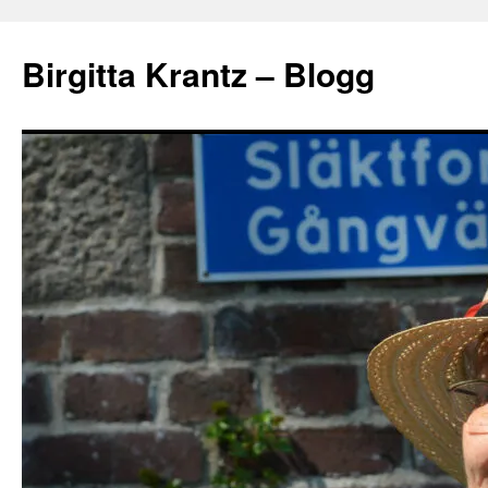
Hoppa
till
Birgitta Krantz – Blogg
innehåll