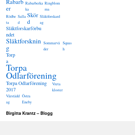
Rabarb
Rabarberka
Ringblom
er
ka
ma
Skör
Rödbe
Salla
Släktforskard
d
ta
d
ag
Släktforskarförbu
ndet
Släktforsknin
Sommarvä
Squas
g
der
h
Torp
a
Torpa
Odlarförening
Torpa Odlarförening
Vreta
2017
kloster
Vårstädd
Östra
ag
Eneby
Birgitta Krantz – Blogg