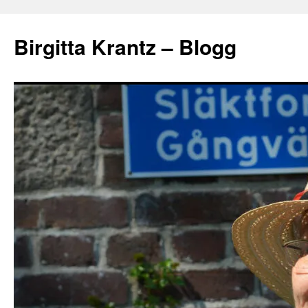
Hoppa
till
Birgitta Krantz – Blogg
innehåll