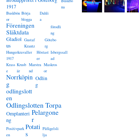
Buskbö
1917
na
Buskbön
Börja
Dahli
or
blogga
a
Föreningen
förodli
Släktdata
ng
Gladiol
Gustaf
Götebo
us
Krantz
rg
Hungerkravaller
Höstast
Isbergssall
1917
er
ad
Krass
Krusb
Marstra
Maskros
e
är
nd
or
Norrköpin
Odlin
g
g
odlingslott
en
Odlingslotten Torpa
Pelargone
Omplanteri
r
ng
Potati
Positivpark
Påfågelsli
s
en
lja