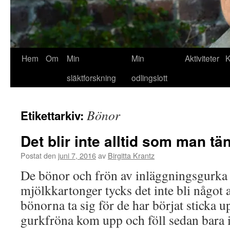
Hem
Om
Min
Min
Aktiviteter
K
släktforskning
odlingslott
Bönor
Etikettarkiv:
Det blir inte alltid som man tä
Postat den
juni 7, 2016
av
Birgitta Krantz
De bönor och frön av inläggningsgurka s
mjölkkartonger tycks det inte bli något 
bönorna ta sig för de har börjat sticka u
gurkfröna kom upp och föll sedan bara