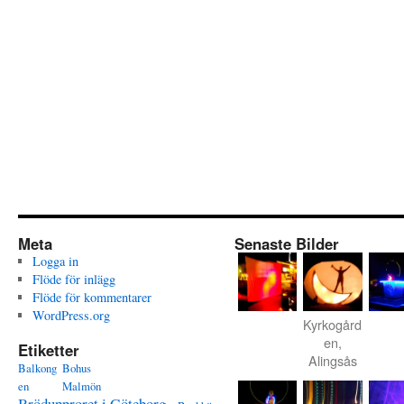
Meta
Senaste Bilder
Logga in
Flöde för inlägg
Flöde för kommentarer
WordPress.org
Kyrkogård
en,
Etiketter
Alingsås
Balkong
Bohus
en
Malmön
Brödupproret i Göteborg