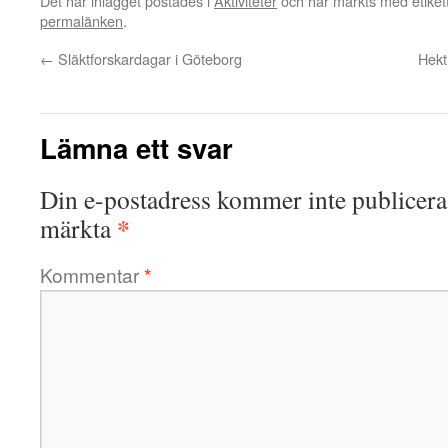
Det här inlägget postades i
Aktiviteter
och har märkts med etike
permalänken
.
←
Släktforskardagar i Göteborg
Hekt
Lämna ett svar
Din e-postadress kommer inte publicera
*
märkta
Kommentar
*