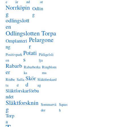
e
är
nd
or
Norrköpin
Odlin
g
g
odlingslott
en
Odlingslotten Torpa
Pelargone
Omplanteri
r
ng
Potati
Positivpark
Påfågelsli
s
en
lja
Rabarb
Rabarberka
Ringblom
er
ka
ma
Skör
Rödbe
Salla
Släktforskard
d
ta
d
ag
Släktforskarförbu
ndet
Släktforsknin
Sommarvä
Squas
g
der
h
Torp
a