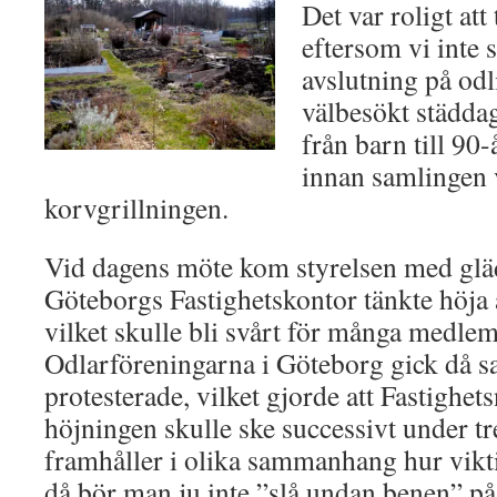
Det var roligt att 
eftersom vi inte 
avslutning på odl
välbesökt städda
från barn till 90-
innan samlingen 
korvgrillningen.
Vid dagens möte kom styrelsen med glä
Göteborgs Fastighetskontor tänkte höja 
vilket skulle bli svårt för många medlem
Odlarföreningarna i Göteborg gick då
protesterade, vilket gjorde att Fastighet
höjningen skulle ske successivt under 
framhåller i olika sammanhang hur vikt
då bör man ju inte ”slå undan benen” på