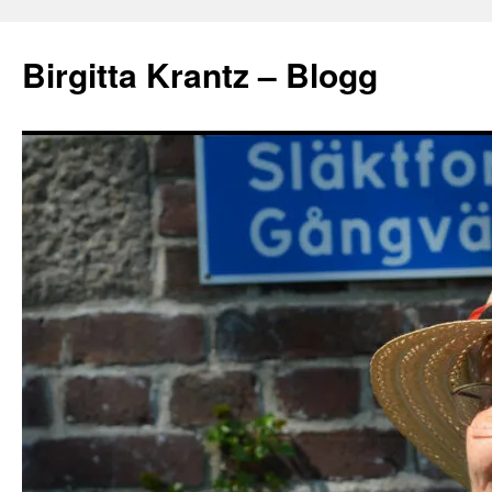
Hoppa
till
Birgitta Krantz – Blogg
innehåll