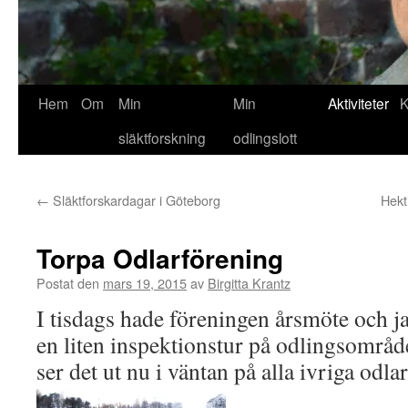
Hem
Om
Min
Min
Aktiviteter
K
släktforskning
odlingslott
←
Släktforskardagar i Göteborg
Hekt
Torpa Odlarförening
Postat den
mars 19, 2015
av
Birgitta Krantz
I tisdags hade föreningen årsmöte och ja
en liten inspektionstur på odlingsområde
ser det ut nu i väntan på alla ivriga odla