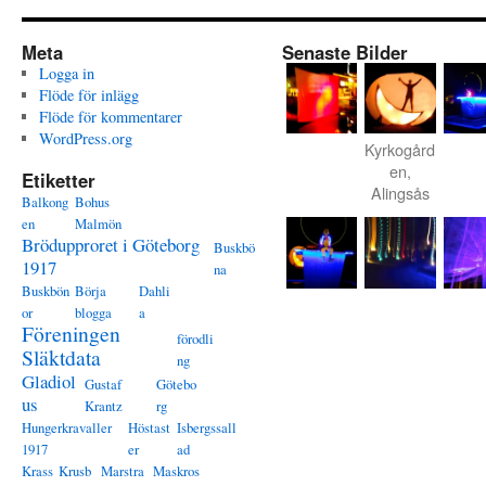
Meta
Senaste Bilder
Logga in
Flöde för inlägg
Flöde för kommentarer
WordPress.org
Kyrkogård
en,
Etiketter
Alingsås
Balkong
Bohus
en
Malmön
Brödupproret i Göteborg
Buskbö
1917
na
Buskbön
Börja
Dahli
or
blogga
a
Föreningen
förodli
Släktdata
ng
Gladiol
Gustaf
Götebo
us
Krantz
rg
Hungerkravaller
Höstast
Isbergssall
1917
er
ad
Krass
Krusb
Marstra
Maskros