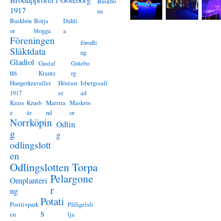
Buskbö
1917
na
Buskbön
Börja
Dahli
or
blogga
a
Föreningen
förodli
Släktdata
ng
Gladiol
Gustaf
Götebo
us
Krantz
rg
Hungerkravaller
Höstast
Isbergssall
1917
er
ad
Krass
Krusb
Marstra
Maskros
e
är
nd
or
Norrköpin
Odlin
g
g
odlingslott
en
Odlingslotten Torpa
Pelargone
Omplanteri
r
ng
Potati
Positivpark
Påfågelsli
s
en
lja