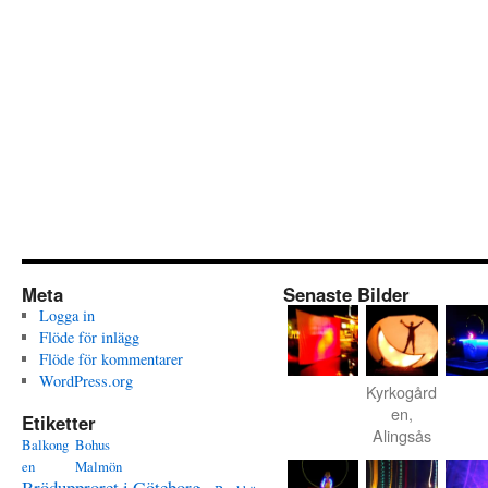
Meta
Senaste Bilder
Logga in
Flöde för inlägg
Flöde för kommentarer
WordPress.org
Kyrkogård
en,
Etiketter
Alingsås
Balkong
Bohus
en
Malmön
Brödupproret i Göteborg