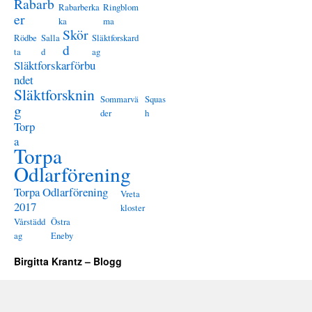
Rabarb
Rabarberka
Ringblom
er
ka
ma
Skör
Rödbe
Salla
Släktforskard
d
ta
d
ag
Släktforskarförbu
ndet
Släktforsknin
Sommarvä
Squas
g
der
h
Torp
a
Torpa
Odlarförening
Torpa Odlarförening
Vreta
2017
kloster
Vårstädd
Östra
ag
Eneby
Birgitta Krantz – Blogg