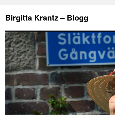
Hoppa
till
Birgitta Krantz – Blogg
innehåll