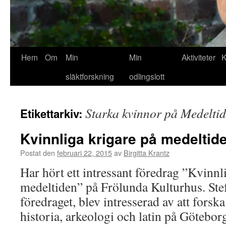
Hem
Om
Min
Min
Aktiviteter
K
släktforskning
odlingslott
Starka kvinnor på Medelti
Etikettarkiv:
Kvinnliga krigare på medeltid
Postat den
februari 22, 2015
av
Birgitta Krantz
Har hört ett intressant föredrag ”Kvinn
medeltiden” på Frölunda Kulturhus. Ste
föredraget, blev intresserad av att forsk
historia, arkeologi och latin på Göteborg