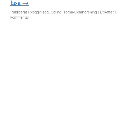
läsa
→
Publicerat i
blogginlägg
,
Odling
,
Torpa-Odlarförening
|
Etiketter
kommentar