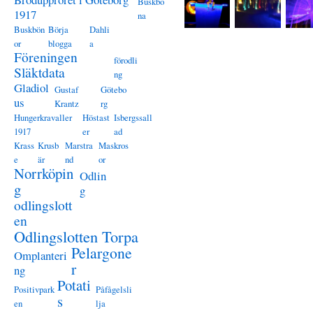
Buskbö
1917
na
Buskbön
Börja
Dahli
or
blogga
a
Föreningen
förodli
Släktdata
ng
Gladiol
Gustaf
Götebo
us
Krantz
rg
Hungerkravaller
Höstast
Isbergssall
1917
er
ad
Krass
Krusb
Marstra
Maskros
e
är
nd
or
Norrköpin
Odlin
g
g
odlingslott
en
Odlingslotten Torpa
Pelargone
Omplanteri
r
ng
Potati
Positivpark
Påfågelsli
s
en
lja