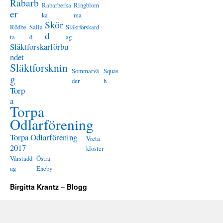
Rabarb
Rabarberka
Ringblom
er
ka
ma
Skör
Rödbe
Salla
Släktforskard
d
ta
d
ag
Släktforskarförbu
ndet
Släktforsknin
Sommarvä
Squas
g
der
h
Torp
a
Torpa
Odlarförening
Torpa Odlarförening
Vreta
2017
kloster
Vårstädd
Östra
ag
Eneby
Birgitta Krantz – Blogg