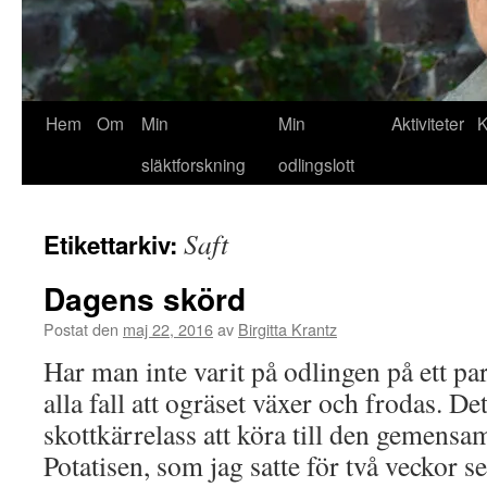
Hem
Om
Min
Min
Aktiviteter
K
släktforskning
odlingslott
Saft
Etikettarkiv:
Dagens skörd
Postat den
maj 22, 2016
av
Birgitta Krantz
Har man inte varit på odlingen på ett p
alla fall att ogräset växer och frodas. Det
skottkärrelass att köra till den gemen
Potatisen, som jag satte för två veckor 