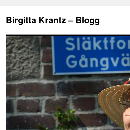
Hoppa
till
Birgitta Krantz – Blogg
innehåll