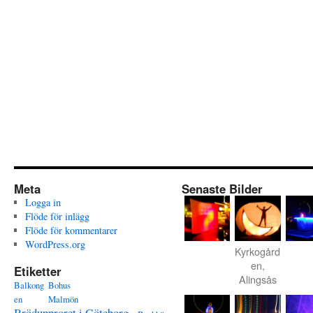
Meta
Senaste Bilder
Logga in
Flöde för inlägg
Flöde för kommentarer
WordPress.org
Kyrkogård
en,
Etiketter
Alingsås
Balkong
Bohus
en
Malmön
Brödupproret i Göteborg