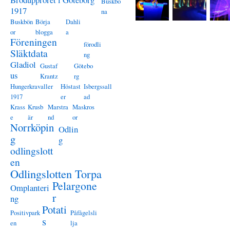
Buskbö
1917
na
Buskbön
Börja
Dahli
or
blogga
a
Föreningen
förodli
Släktdata
ng
Gladiol
Gustaf
Götebo
us
Krantz
rg
Hungerkravaller
Höstast
Isbergssall
1917
er
ad
Krass
Krusb
Marstra
Maskros
e
är
nd
or
Norrköpin
Odlin
g
g
odlingslott
en
Odlingslotten Torpa
Pelargone
Omplanteri
r
ng
Potati
Positivpark
Påfågelsli
s
en
lja