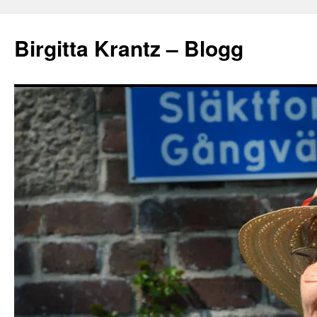
Hoppa
till
Birgitta Krantz – Blogg
innehåll