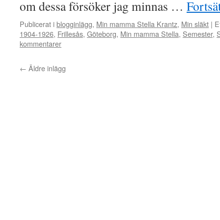
om dessa försöker jag minnas …
Fortsä
Publicerat i
blogginlägg
,
Min mamma Stella Krantz
,
Min släkt
|
E
1904-1926
,
Frillesås
,
Göteborg
,
Min mamma Stella
,
Semester
,
S
kommentarer
←
Äldre inlägg