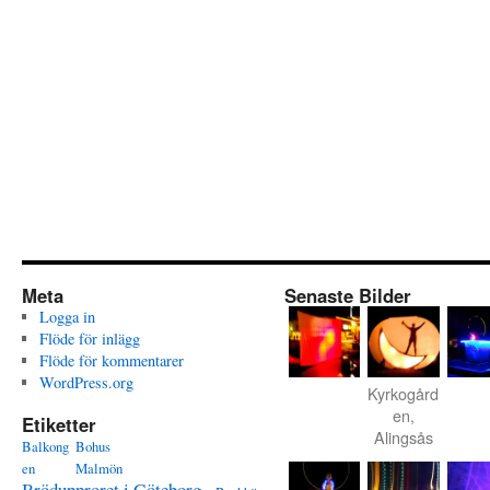
Meta
Senaste Bilder
Logga in
Flöde för inlägg
Flöde för kommentarer
WordPress.org
Kyrkogård
en,
Etiketter
Alingsås
Balkong
Bohus
en
Malmön
Brödupproret i Göteborg