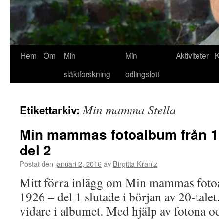
Hem
Om
Min
Min
Aktiviteter
K
släktforskning
odlingslott
Min mamma Stella
Etikettarkiv:
Min mammas fotoalbum från 19
del 2
Postat den
januari 2, 2016
av
Birgitta Krantz
Mitt förra inlägg om Min mammas fotoa
1926 – del 1 slutade i början av 20-talet
vidare i albumet. Med hjälp av fotona oc