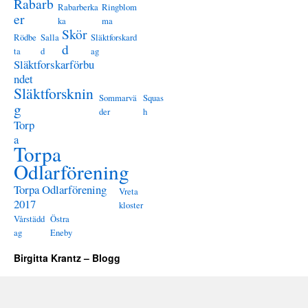
Rabarb
Rabarberka
Ringblom
er
ka
ma
Skör
Rödbe
Salla
Släktforskard
d
ta
d
ag
Släktforskarförbu
ndet
Släktforsknin
Sommarvä
Squas
g
der
h
Torp
a
Torpa
Odlarförening
Torpa Odlarförening
Vreta
2017
kloster
Vårstädd
Östra
ag
Eneby
Birgitta Krantz – Blogg