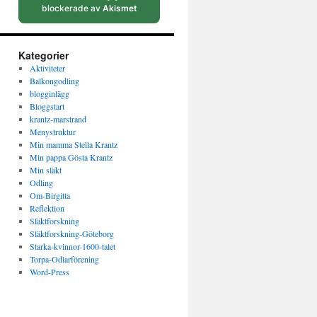
blockerade av
Akismet
Kategorier
Aktiviteter
Balkongodling
blogginlägg
Bloggstart
krantz-marstrand
Menystruktur
Min mamma Stella Krantz
Min pappa Gösta Krantz
Min släkt
Odling
Om-Birgitta
Reflektion
Släktforskning
Släktforskning-Göteborg
Starka-kvinnor-1600-talet
Torpa-Odlarförening
Word-Press