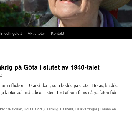
in odlingslott
Aktiviteter
Kontakt
rig på Göta i slutet av 1940-talet
tz
när vi flickor i 10-årsåldern, som bodde på Göta i Borås, klädde
a kjolar och målade ansikten. I ett album finns några foton från
tter
1940-talet
,
Borås
,
Göta
,
Grankrig
,
Påskeld
,
Påskkärringar
|
Lämna en