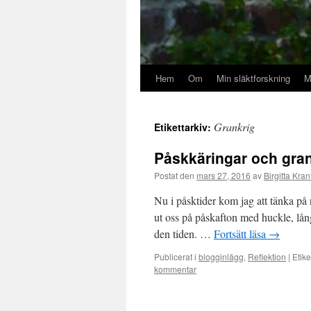
Hem
Om
Min släktforskning
M
Grankrig
Etikettarkiv:
Påskkäringar och grank
Postat den
mars 27, 2016
av
Birgitta Kran
Nu i påsktider kom jag att tänka på 
ut oss på påskafton med huckle, lång
den tiden. …
Fortsätt läsa
→
Publicerat i
blogginlägg
,
Reflektion
|
Etike
kommentar