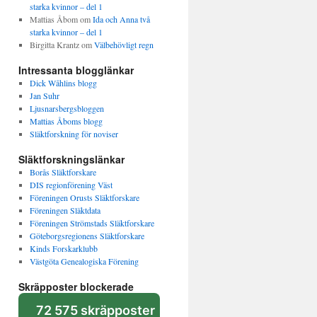
starka kvinnor – del 1
Mattias Åbom
om
Ida och Anna två
starka kvinnor – del 1
Birgitta Krantz
om
Välbehövligt regn
Intressanta blogglänkar
Dick Wåhlins blogg
Jan Suhr
Ljusnarsbergsbloggen
Mattias Åboms blogg
Släktforskning för noviser
Släktforskningslänkar
Borås Släktforskare
DIS regionförening Väst
Föreningen Orusts Släktforskare
Föreningen Släktdata
Föreningen Strömstads Släktforskare
Göteborgsregionens Släktforskare
Kinds Forskarklubb
Västgöta Genealogiska Förening
Skräpposter blockerade
72 575 skräpposter