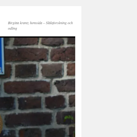
Birgitta krantz hemsida – Släktforskning och
odling