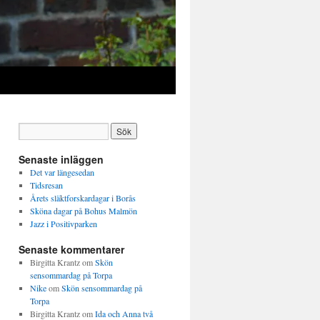
Senaste inläggen
Det var längesedan
Tidsresan
Årets släktforskardagar i Borås
Sköna dagar på Bohus Malmön
Jazz i Positivparken
Senaste kommentarer
Birgitta Krantz
om
Skön
sensommardag på Torpa
Nike
om
Skön sensommardag på
Torpa
Birgitta Krantz
om
Ida och Anna två