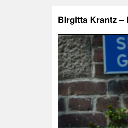
Hoppa
till
Birgitta Krantz –
innehåll