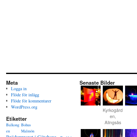
Meta
Senaste Bilder
Logga in
Flöde för inlägg
Flöde för kommentarer
WordPress.org
Kyrkogård
en,
Etiketter
Alingsås
Balkong
Bohus
en
Malmön
Brödupproret i Göteborg