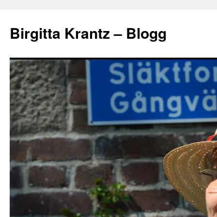
Hoppa
till
Birgitta Krantz – Blogg
innehåll