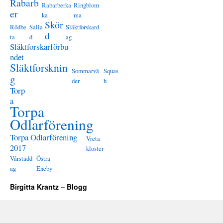
Rabarb
Rabarberka
Ringblom
er
ka
ma
Skör
Rödbe
Salla
Släktforskard
d
ta
d
ag
Släktforskarförbu
ndet
Släktforsknin
Sommarvä
Squas
g
der
h
Torp
a
Torpa
Odlarförening
Torpa Odlarförening
Vreta
2017
kloster
Vårstädd
Östra
ag
Eneby
Birgitta Krantz – Blogg