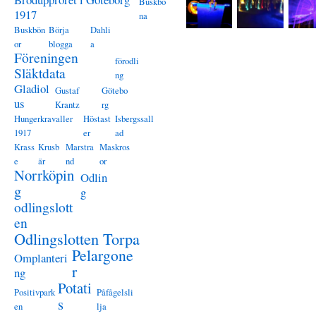
Buskbö
1917
na
Buskbön
Börja
Dahli
or
blogga
a
Föreningen
förodli
Släktdata
ng
Gladiol
Gustaf
Götebo
us
Krantz
rg
Hungerkravaller
Höstast
Isbergssall
1917
er
ad
Krass
Krusb
Marstra
Maskros
e
är
nd
or
Norrköpin
Odlin
g
g
odlingslott
en
Odlingslotten Torpa
Pelargone
Omplanteri
r
ng
Potati
Positivpark
Påfågelsli
s
en
lja