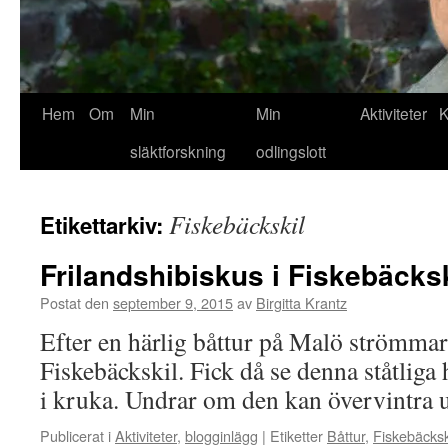
Hem
Om
Min
Min
Aktiviteter
K
släktforskning
odlingslott
Fiskebäckskil
Etikettarkiv:
Frilandshibiskus i Fiskebäcksk
Postat den
september 9, 2015
av
Birgitta Krantz
Efter en härlig båttur på Malö strömmar
Fiskebäckskil. Fick då se denna ståtliga 
i kruka. Undrar om den kan övervintra ut
Publicerat i
Aktiviteter
,
blogginlägg
|
Etiketter
Båttur
,
Fiskebäcksk