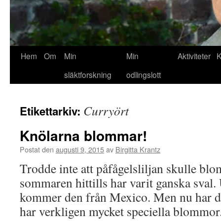
Hem
Om
Min
Min
Aktiviteter
K
släktforskning
odlingslott
Curryört
Etikettarkiv:
Knölarna blommar!
Postat den
augusti 9, 2015
av
Birgitta Krantz
Trodde inte att påfågelsliljan skulle bl
sommaren hittills har varit ganska sval
kommer den från Mexico. Men nu har d
har verkligen mycket speciella blommor.