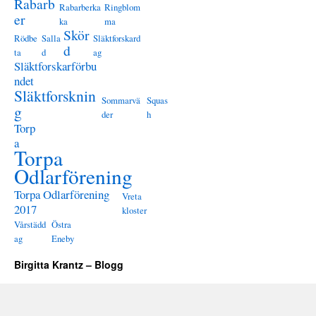
Rabarb
Rabarberka
Ringblom
er
ka
ma
Skör
Rödbe
Salla
Släktforskard
d
ta
d
ag
Släktforskarförbu
ndet
Släktforsknin
Sommarvä
Squas
g
der
h
Torp
a
Torpa
Odlarförening
Torpa Odlarförening
Vreta
2017
kloster
Vårstädd
Östra
ag
Eneby
Birgitta Krantz – Blogg