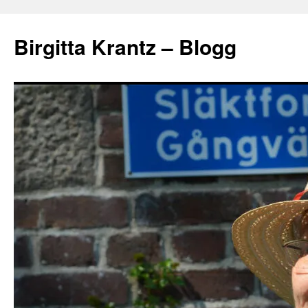
Hoppa
till
Birgitta Krantz – Blogg
innehåll