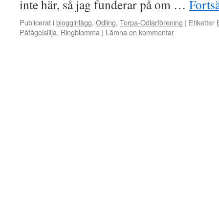
inte här, så jag funderar på om …
Fortsä
Publicerat i
blogginlägg
,
Odling
,
Torpa-Odlarförening
|
Etiketter
Påfågelslilja
,
Ringblomma
|
Lämna en kommentar