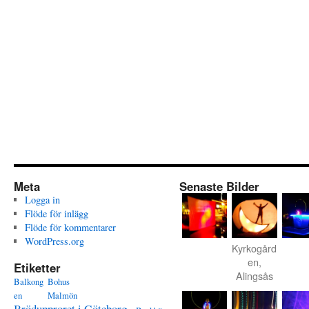
Meta
Senaste Bilder
Logga in
Flöde för inlägg
Flöde för kommentarer
WordPress.org
Kyrkogård
en,
Etiketter
Alingsås
Balkong
Bohus
en
Malmön
Brödupproret i Göteborg