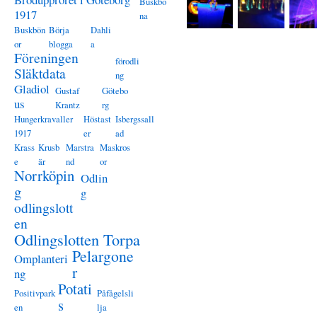
Buskbö
1917
na
Buskbön
Börja
Dahli
or
blogga
a
Föreningen
förodli
Släktdata
ng
Gladiol
Gustaf
Götebo
us
Krantz
rg
Hungerkravaller
Höstast
Isbergssall
1917
er
ad
Krass
Krusb
Marstra
Maskros
e
är
nd
or
Norrköpin
Odlin
g
g
odlingslott
en
Odlingslotten Torpa
Pelargone
Omplanteri
r
ng
Potati
Positivpark
Påfågelsli
s
en
lja