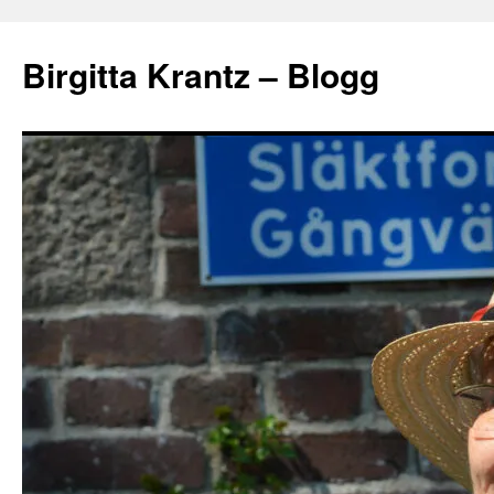
Hoppa
till
Birgitta Krantz – Blogg
innehåll