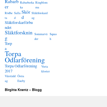
Rabarb
Rabarberka
Ringblom
er
ka
ma
Skör
Rödbe
Salla
Släktforskard
d
ta
d
ag
Släktforskarförbu
ndet
Släktforsknin
Sommarvä
Squas
g
der
h
Torp
a
Torpa
Odlarförening
Torpa Odlarförening
Vreta
2017
kloster
Vårstädd
Östra
ag
Eneby
Birgitta Krantz – Blogg