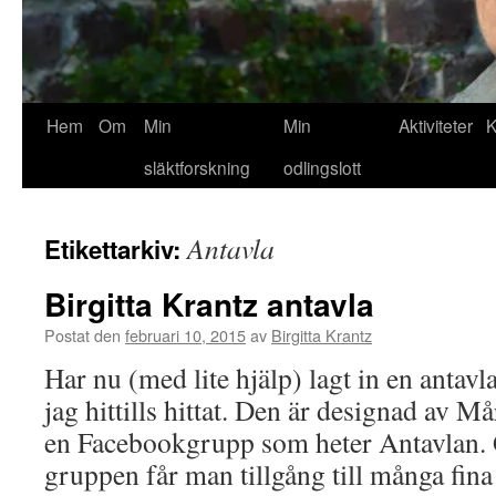
Hem
Om
Min
Min
Aktiviteter
K
släktforskning
odlingslott
Antavla
Etikettarkiv:
Birgitta Krantz antavla
Postat den
februari 10, 2015
av
Birgitta Krantz
Har nu (med lite hjälp) lagt in en antav
jag hittills hittat. Den är designad av 
en Facebookgrupp som heter Antavlan.
gruppen får man tillgång till många fina