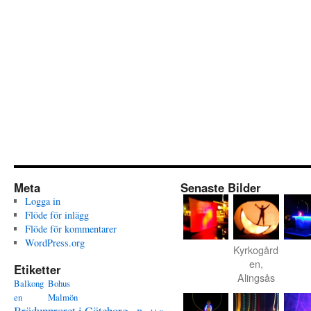
Meta
Senaste Bilder
Logga in
Flöde för inlägg
Flöde för kommentarer
WordPress.org
Kyrkogård
en,
Etiketter
Alingsås
Balkong
Bohus
en
Malmön
Brödupproret i Göteborg