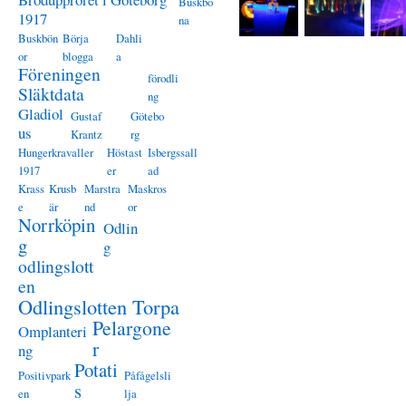
Buskbö
1917
na
Buskbön
Börja
Dahli
or
blogga
a
Föreningen
förodli
Släktdata
ng
Gladiol
Gustaf
Götebo
us
Krantz
rg
Hungerkravaller
Höstast
Isbergssall
1917
er
ad
Krass
Krusb
Marstra
Maskros
e
är
nd
or
Norrköpin
Odlin
g
g
odlingslott
en
Odlingslotten Torpa
Pelargone
Omplanteri
r
ng
Potati
Positivpark
Påfågelsli
s
en
lja