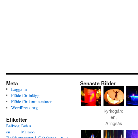
Meta
Senaste Bilder
Logga in
Flöde för inlägg
Flöde för kommentarer
WordPress.org
Kyrkogård
en,
Etiketter
Alingsås
Balkong
Bohus
en
Malmön
Brödupproret i Göteborg