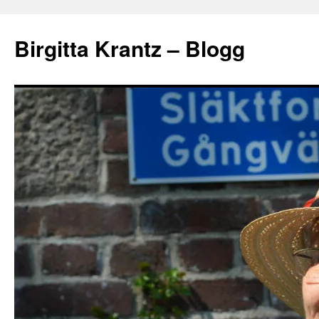
Hoppa
till
Birgitta Krantz – Blogg
innehåll