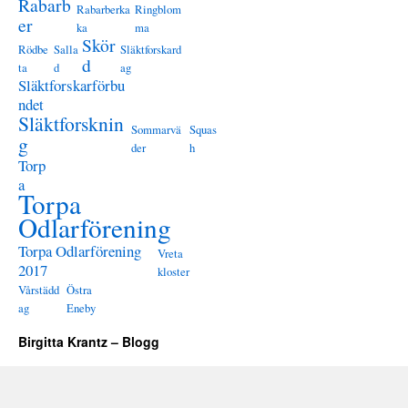
Rabarb
Rabarberka
Ringblom
er
ka
ma
Skör
Rödbe
Salla
Släktforskard
d
ta
d
ag
Släktforskarförbu
ndet
Släktforsknin
Sommarvä
Squas
g
der
h
Torp
a
Torpa
Odlarförening
Torpa Odlarförening
Vreta
2017
kloster
Vårstädd
Östra
ag
Eneby
Birgitta Krantz – Blogg