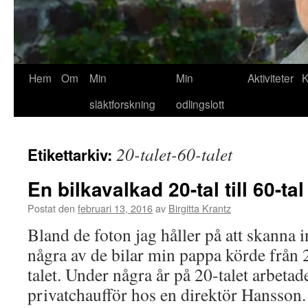
Hem
Om
Min
Min
Aktiviteter
K
släktforskning
odlingslott
20-talet-60-talet
Etikettarkiv:
En bilkavalkad 20-tal till 60-tal
Postat den
februari 13, 2016
av
Birgitta Krantz
Bland de foton jag håller på att skanna i
några av de bilar min pappa körde från 2
talet. Under några år på 20-talet arbeta
privatchaufför hos en direktör Hansso