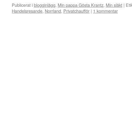
Publicerat i
blogginlägg
,
Min pappa Gösta Krantz
,
Min släkt
|
Eti
Handelsresande
,
Norrland
,
Privatchaufför
|
1 kommentar