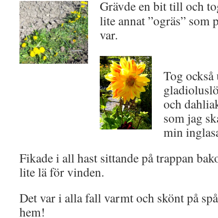
Grävde en bit till och 
lite annat ”ogräs” som 
var.
Tog också
gladiolusl
och dahlia
som jag ska
min inglas
Fikade i all hast sittande på trappan bak
lite lä för vinden.
Det var i alla fall varmt och skönt på sp
hem!