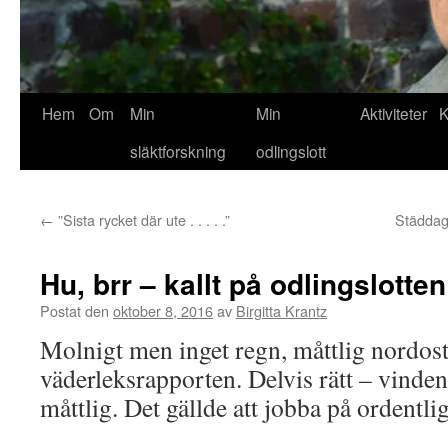
Hem
Om
Min
Min
Aktiviteter
K
släktforskning
odlingslott
←
”Sista rycket där ute . . . . .”
Städdag
Hu, brr – kallt på odlingslotte
Postat den
oktober 8, 2016
av
Birgitta Krantz
Molnigt men inget regn, måttlig nordost
väderleksrapporten. Delvis rätt – vinden 
måttlig. Det gällde att jobba på ordentligt