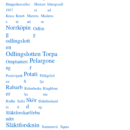
Hungerkravaller
Höstast
Isbergssall
1917
er
ad
Krass
Krusb
Marstra
Maskros
e
är
nd
or
Norrköpin
Odlin
g
g
odlingslott
en
Odlingslotten Torpa
Pelargone
Omplanteri
r
ng
Potati
Positivpark
Påfågelsli
s
en
lja
Rabarb
Rabarberka
Ringblom
er
ka
ma
Skör
Rödbe
Salla
Släktforskard
d
ta
d
ag
Släktforskarförbu
ndet
Släktforsknin
Sommarvä
Squas