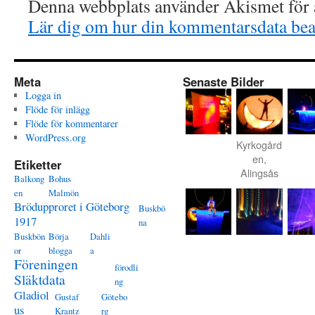
Denna webbplats använder Akismet för a
Lär dig om hur din kommentarsdata bea
Meta
Senaste Bilder
Logga in
Flöde för inlägg
Flöde för kommentarer
WordPress.org
Kyrkogård
en,
Etiketter
Alingsås
Balkong
Bohus
en
Malmön
Brödupproret i Göteborg
Buskbö
1917
na
Buskbön
Börja
Dahli
or
blogga
a
Föreningen
förodli
Släktdata
ng
Gladiol
Gustaf
Götebo
us
Krantz
rg