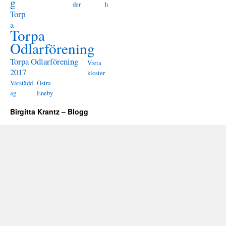
g
der
h
Torp
a
Torpa
Odlarförening
Torpa Odlarförening
Vreta
2017
kloster
Vårstädd
Östra
ag
Eneby
Birgitta Krantz – Blogg