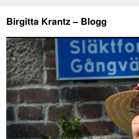
Hoppa
till
Birgitta Krantz – Blogg
innehåll