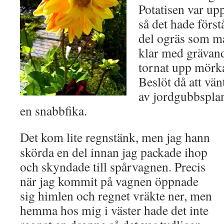
Potatisen var up
så det hade förs
del ogräs som må
klar med grävande
tornat upp mörk
Beslöt då att vä
av jordgubbsplant
en snabbfika.
Det kom lite regnstänk, men jag hann
skörda en del innan jag packade ihop
och skyndade till spårvagnen. Precis
när jag kommit på vagnen öppnade
sig himlen och regnet vräkte ner, men
hemma hos mig i väster hade det inte