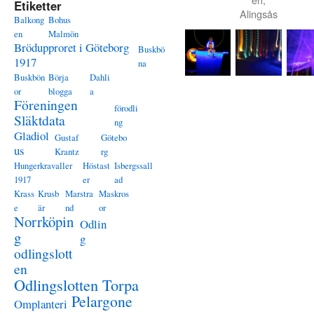
Etiketter
Alingsås
Balkong
Bohus
en
Malmön
Brödupproret i Göteborg
Buskbö
1917
na
Buskbön
Börja
Dahli
or
blogga
a
Föreningen
förodli
Släktdata
ng
Gladiol
Gustaf
Götebo
us
Krantz
rg
Hungerkravaller
Höstast
Isbergssall
1917
er
ad
Krass
Krusb
Marstra
Maskros
e
är
nd
or
Norrköpin
Odlin
g
g
odlingslott
en
Odlingslotten Torpa
Pelargone
Omplanteri