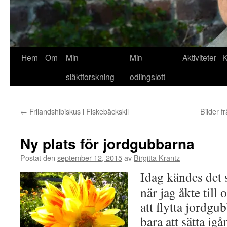
Hem
Om
Min
Min
Aktiviteter
K
släktforskning
odlingslott
←
Frilandshibiskus i Fiskebäckskil
Bilder 
Ny plats för jordgubbarna
Postat den
september 12, 2015
av
Birgitta Krantz
Idag kändes de
när jag åkte till
att flytta jordgu
bara att sätta ig