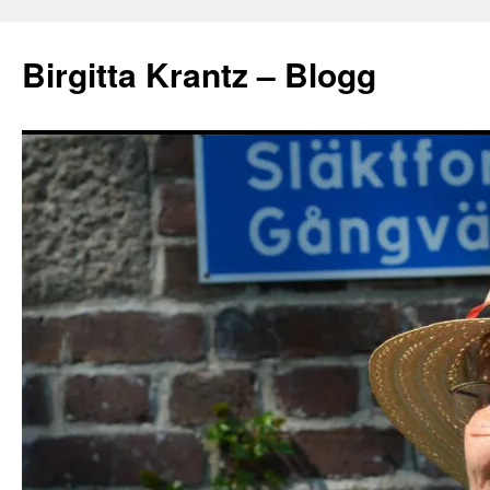
Hoppa
till
Birgitta Krantz – Blogg
innehåll