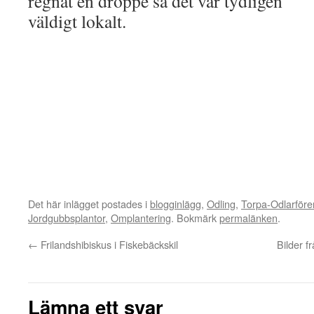
regnat en droppe så det var tydligen
väldigt lokalt.
Det här inlägget postades i
blogginlägg
,
Odling
,
Torpa-Odlarföre
Jordgubbsplantor
,
Omplantering
. Bokmärk
permalänken
.
←
Frilandshibiskus i Fiskebäckskil
Bilder 
Lämna ett svar