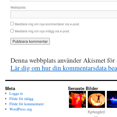
Webbplats
Meddela mig om nya kommentarer via e-post.
Meddela mig om nya inlägg via e-post.
Denna webbplats använder Akismet för a
Lär dig om hur din kommentarsdata bea
Meta
Senaste Bilder
Logga in
Flöde för inlägg
Flöde för kommentarer
WordPress.org
Kyrkogård
en,