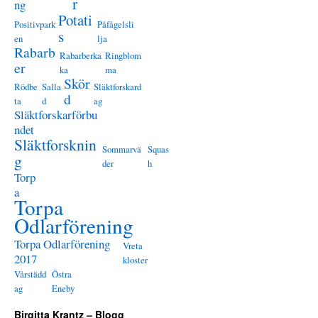
r
ng
Potati
Positivpark
Påfågelsli
s
en
lja
Rabarb
Rabarberka
Ringblom
er
ka
ma
Skör
Rödbe
Salla
Släktforskard
d
ta
d
ag
Släktforskarförbu
ndet
Släktforsknin
Sommarvä
Squas
g
der
h
Torp
a
Torpa
Odlarförening
Torpa Odlarförening
Vreta
2017
kloster
Vårstädd
Östra
ag
Eneby
Birgitta Krantz – Blogg