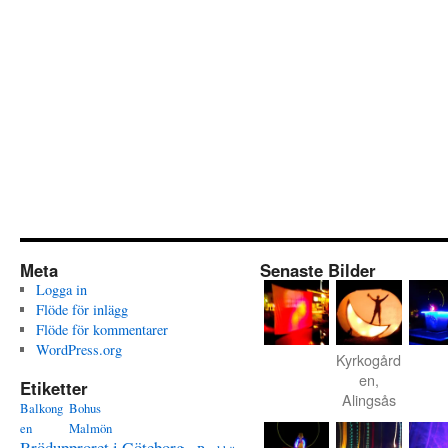
Meta
Senaste Bilder
Logga in
Flöde för inlägg
Flöde för kommentarer
WordPress.org
Kyrkogård
en,
Etiketter
Alingsås
Balkong
Bohus
en
Malmön
Brödupproret i Göteborg