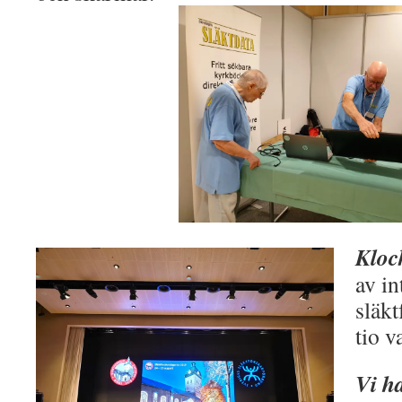
Kloc
av in
släk
tio v
Vi h