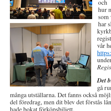
och f
hur m
som v
har s
kyrkb
regis
vår h
https
unde
Regis
Det b
gå ru
många utställarna. Det fanns också möjlig
del föredrag, men dit blev det förstås l
hade bokat förköpsbiljett.