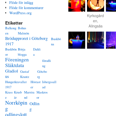
Flöde för inlägg
Flöde för kommentarer
WordPress.org
Kyrkogård
en,
Etiketter
Alingsås
Balkong
Bohus
en
Malmön
Brödupproret i Göteborg
Buskbö
1917
na
Buskbön
Börja
Dahli
or
blogga
a
Föreningen
förodli
Släktdata
ng
Gladiol
Gustaf
Götebo
us
Krantz
rg
Hungerkravaller
Höstast
Isbergssall
1917
er
ad
Krass
Krusb
Marstra
Maskros
e
är
nd
or
Norrköpin
Odlin
g
g
odlingslott