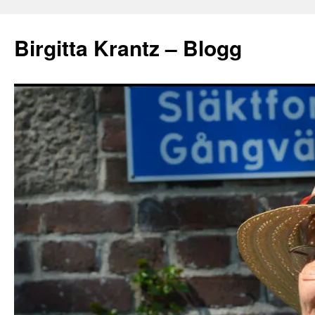
Hoppa
till
Birgitta Krantz – Blogg
innehåll