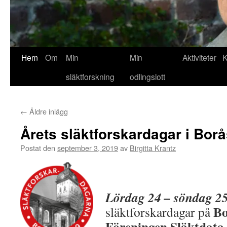
Hem
Om
Min
Min
Aktiviteter
K
släktforskning
odlingslott
←
Äldre inlägg
Årets släktforskardagar i Bor
Postat den
september 3, 2019
av
Birgitta Krantz
Lördag 24 – söndag 25
Bo
släktforskardagar på
Föreningen Släktdata