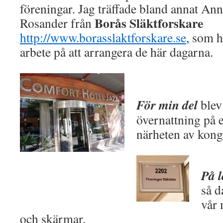
föreningar. Jag träffade bland annat An
Borås Släktforskare
Rosander från
http://www.borasslaktforskare.se
, som h
arbete på att arrangera de här dagarna.
För min del
blev
övernattning på e
närheten av kong
På 
så d
vår 
och skärmar.