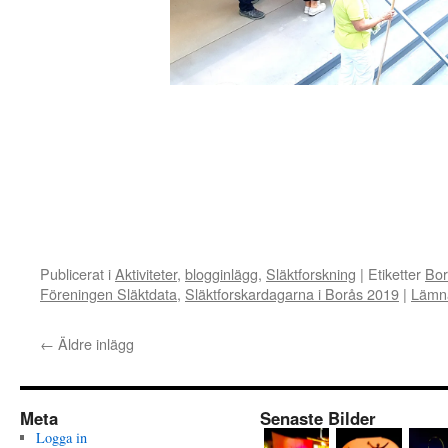
Publicerat i
Aktiviteter
,
blogginlägg
,
Släktforskning
|
Etiketter
Bor
Föreningen Släktdata
,
Släktforskardagarna i Borås 2019
|
Lämn
←
Äldre inlägg
Meta
Senaste Bilder
Logga in