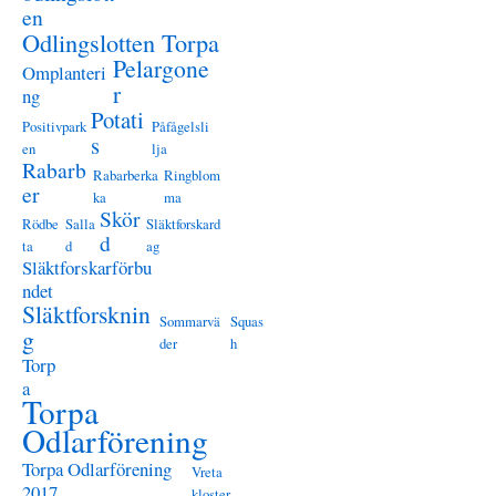
en
Odlingslotten Torpa
Pelargone
Omplanteri
r
ng
Potati
Positivpark
Påfågelsli
s
en
lja
Rabarb
Rabarberka
Ringblom
er
ka
ma
Skör
Rödbe
Salla
Släktforskard
d
ta
d
ag
Släktforskarförbu
ndet
Släktforsknin
Sommarvä
Squas
g
der
h
Torp
a
Torpa
Odlarförening
Torpa Odlarförening
Vreta
2017
kloster